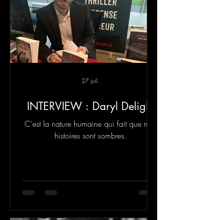
27 juil.
INTERVIEW : Daryl Delight
C'est la nature humaine qui fait que mes
histoires sont sombres.