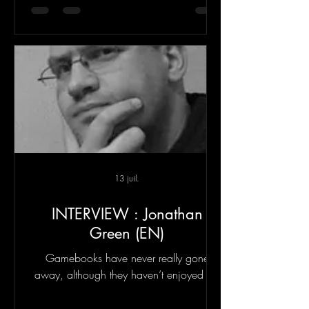
venue s’ajouter à notre catalogue. Car
finalement, comme pour toute chose ici
sur terre, un équilibre parfait des éléments
n’existe que si les deux forces opposées
mais complémentaires se retrouvent.
13 juil.
INTERVIEW : Jonathan
Green (EN)
Gamebooks have never really gone
away, although they haven’t enjoyed the
level of interest and success they did in
the 1980s and early ’90s.