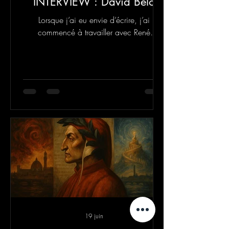
INTERVIEW : David Belo
Lorsque j’ai eu envie d’écrire, j’ai
commencé à travailler avec René
Manzor. Il m’a coaché sur une nouvelle,
histoire que j’apprenne les règles
d’écriture.
19 juin