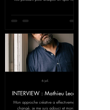
notre/nos société(s).
6 juil.
INTERVIEW : Mathieu Lecerf
Mon approche créative a effectivement
changé, je me suis adouci et mon