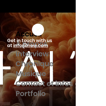
Accueil
Get in touch with us
À propos
at
info@new.com
Interview
Chronique
Musique
Contact et infos
Portfolio