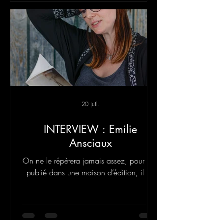
20 juil.
INTERVIEW : Emilie
Ansciaux
On ne le répètera jamais assez, pour être
publié dans une maison d’édition, il ne
faut rien payer.