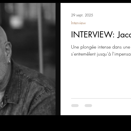
29 sept. 2025
Interview
INTERVIEW: Jac
Une plongée intense dans une en
s'entremêlent jusqu'à l'impensa