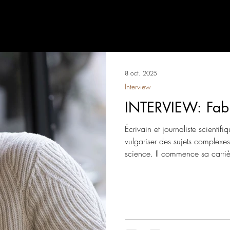
chives Metal’art Mag
Event
Nous supportons…
8 oct. 2025
Interview
INTERVIEW: Fabr
Écrivain et journaliste scienti
vulgariser des sujets complexes 
science. Il commence sa carriè
collaborant avec plusieurs méd
de la recherche à un large pub
succès, notamment des thrillers
comme « Le Dernier Hyver », qui