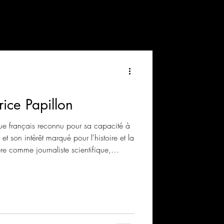
ice Papillon
fique français reconnu pour sa capacité à
et son intérêt marqué pour l'histoire et la
re comme journaliste scientifique,
ias pour rendre accessible les avancées
lic. Il est également auteur de romans à
 mêlant histoire, science et suspens
 explore les mystères liés