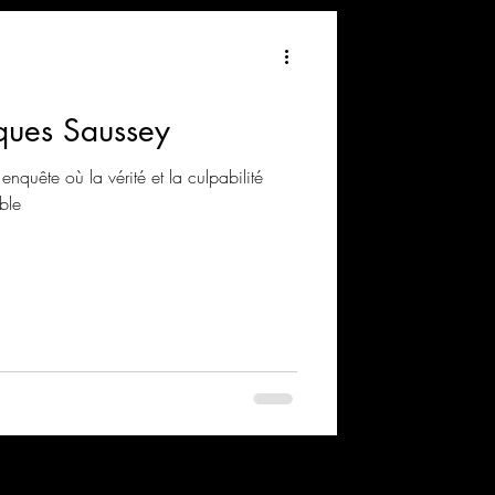
ques Saussey
quête où la vérité et la culpabilité
ble