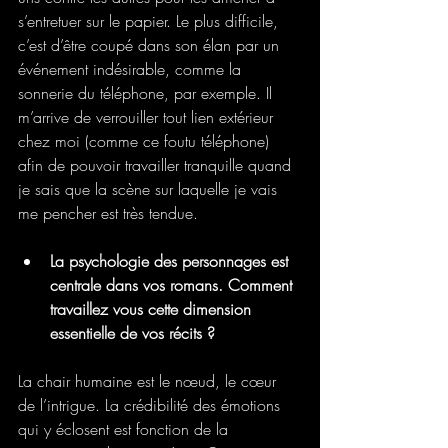
s’entretuer sur le papier. Le plus difficile, 
c’est d’être coupé dans son élan par un 
événement indésirable, comme la 
sonnerie du téléphone, par exemple. Il 
m’arrive de verrouiller tout lien extérieur 
chez moi (comme ce foutu téléphone) 
afin de pouvoir travailler tranquille quand 
je sais que la scène sur laquelle je vais 
me pencher est très tendue.
La psychologie des personnages est 
centrale dans vos romans. Comment 
travaillez vous cette dimension 
essentielle de vos récits ?
La chair humaine est le nœud, le cœur 
de l’intrigue. La crédibilité des émotions 
qui y éclosent est fonction de la 