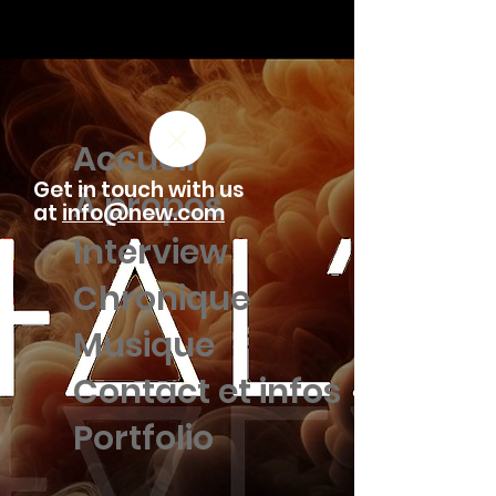
Accueil
Get in touch with us
À propos
at
info@new.com
Interview
Chronique
Musique
Contact et infos
Portfolio