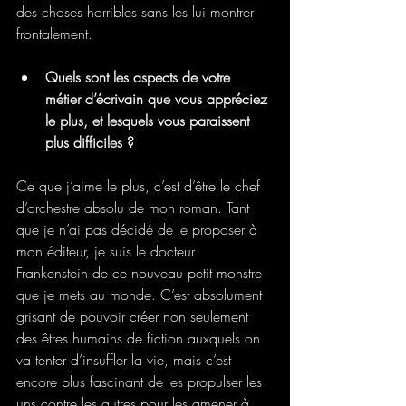
des choses horribles sans les lui montrer 
frontalement.
Quels sont les aspects de votre 
métier d’écrivain que vous appréciez 
le plus, et lesquels vous paraissent 
plus difficiles ?
Ce que j’aime le plus, c’est d’être le chef 
d’orchestre absolu de mon roman. Tant 
que je n’ai pas décidé de le proposer à 
mon éditeur, je suis le docteur 
Frankenstein de ce nouveau petit monstre 
que je mets au monde. C’est absolument 
grisant de pouvoir créer non seulement 
des êtres humains de fiction auxquels on 
va tenter d’insuffler la vie, mais c’est 
encore plus fascinant de les propulser les 
uns contre les autres pour les amener à 