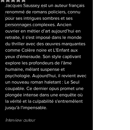
Jacques Saussey est un auteur français 
Archives Metal’art Mag
renommé de romans policiers, connu 
Event
pour ses intrigues sombres et ses 
personnages complexes. Ancien 
Nous supportons…
ouvrier en métier d’art aujourd’hui en 
retraite, il s'est imposé dans le monde 
du thriller avec des œuvres marquantes 
comme Colère noire et L'Enfant aux 
yeux d'émeraude. Son style captivant 
explore les profondeurs de l'âme 
humaine, mêlant suspense et 
psychologie. Aujourd'hui, il revient avec 
un nouveau roman haletant : Le Seul 
coupable. Ce dernier opus promet une 
plongée intense dans une enquête où 
la vérité et la culpabilité s'entremêlent 
jusqu'à l'impensable.
Interview auteur