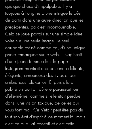
quelque chose d’impalpable. Il y a 
toujours à l’origine d’une intrigue le désir 
de partir dans une autre direction que les 
précédentes, ça c’est incontournable. 
Cela se joue parfois sur une simple idée, 
voire sur une seule image. Le seul 
coupable est né comme ça, d’une unique 
photo remarquée sur le web. Il s’agissait 
d’une jeune femme dont la page 
Instagram montrait une personne délicate, 
élégante, amoureuse des livres et des 
ambiances relaxantes. Et puis elle a 
publié un portrait où elle paraissait loin 
d’elle-même, comme si elle était perdue 
dans  une vision toxique, de celles qui 
vous font mal. Ce n’était peut-être pas du 
tout son état d’esprit à ce moment-là, mais 
c’est ce que j’ai ressenti et c’est cette 