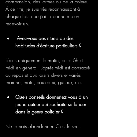
compassion, des larmes ou de la colère. 
À ce titre, je suis très reconnaissant à 
chaque fois que j’ai le bonheur d’en 
recevoir un.
 Avez-vous des rituels ou des 
habitudes d’écriture particuliers ?
J’écris uniquement le matin, entre 6h et 
midi en général. L’après-midi est consacré 
au repos et aux loisirs divers et variés : 
marche, moto, couteaux, guitare, etc.
Quels conseils donneriez vous à un 
jeune auteur qui souhaite se lancer 
dans le genre policier ?
Ne jamais abandonner. C’est le seul.