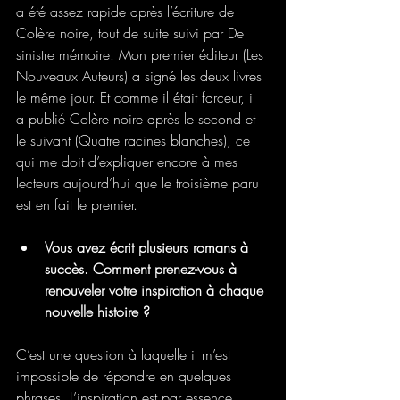
a été assez rapide après l’écriture de 
Colère noire, tout de suite suivi par De 
sinistre mémoire. Mon premier éditeur (Les 
Nouveaux Auteurs) a signé les deux livres 
le même jour. Et comme il était farceur, il 
a publié Colère noire après le second et 
le suivant (Quatre racines blanches), ce 
qui me doit d’expliquer encore à mes 
lecteurs aujourd’hui que le troisième paru 
est en fait le premier.
Vous avez écrit plusieurs romans à 
succès. Comment prenez-vous à 
renouveler votre inspiration à chaque 
nouvelle histoire ?
C’est une question à laquelle il m’est 
impossible de répondre en quelques 
phrases. L’inspiration est par essence 