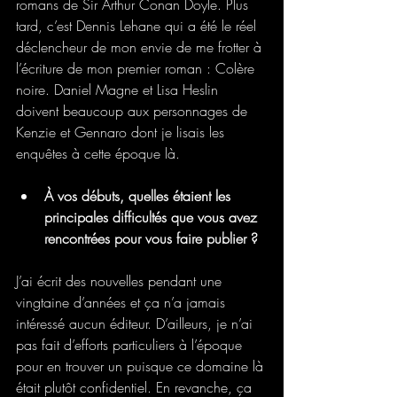
romans de Sir Arthur Conan Doyle. Plus 
tard, c’est Dennis Lehane qui a été le réel 
déclencheur de mon envie de me frotter à 
l’écriture de mon premier roman : Colère 
noire. Daniel Magne et Lisa Heslin 
doivent beaucoup aux personnages de 
Kenzie et Gennaro dont je lisais les 
enquêtes à cette époque là.
À vos débuts, quelles étaient les 
principales difficultés que vous avez 
rencontrées pour vous faire publier ?
J’ai écrit des nouvelles pendant une 
vingtaine d’années et ça n’a jamais 
intéressé aucun éditeur. D’ailleurs, je n’ai 
pas fait d’efforts particuliers à l’époque 
pour en trouver un puisque ce domaine là 
était plutôt confidentiel. En revanche, ça 