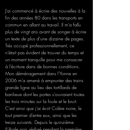
J’ai commencé à écrire des nouvelles à la 
fin des années 80 dans les transports en 
commun en allant au travail. Il m’a fallu 
plus de vingt ans avant de songer à écrire 
un texte de plus d’une dizaine de pages. 
Très occupé professionnellement, ce 
n’était pas évident de trouver du temps et 
un moment tranquille pour me consacrer 
à l’écriture dans de bonnes conditions. 
Mon déménagement dans l’Yonne en 
2006 m’a amené à emprunter des trains 
grande ligne au lieu des tortillards de 
banlieue dont les portes s’ouvraient toutes 
les trois minutes sur la foule et le bruit. 
C’est ainsi que j’ai écrit Colère noire, le 
tout premier d’entre eux, ainsi que les 
treize suivants. Depuis le quinzième 
(L’Aigle noir, rédigé pendant la première 