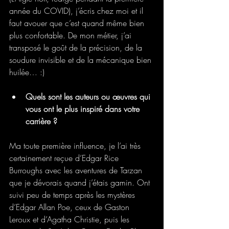
année du COVID), j’écris chez moi et il 
faut avouer que c’est quand même bien 
plus confortable. De mon métier, j’ai 
transposé le goût de la précision, de la 
soudure invisible et de la mécanique bien 
huilée… :)
Quels sont les auteurs ou œuvres qui 
vous ont le plus inspiré dans votre 
carrière ?
Ma toute première influence, je l’ai très 
certainement reçue d’Edgar Rice 
Burroughs avec les aventures de Tarzan 
que je dévorais quand j’étais gamin. Ont 
suivi peu de temps après les mystères 
d’Edgar Allan Poe, ceux de Gaston 
Leroux et d’Agatha Christie, puis les 