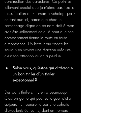
construction des caractères. Ce point est 
tellement crucial que je n’aime pas trop la 
classification du « roman psychologique » 
en tant que tel, parce que chaque 
personnage digne de ce nom doit à mon 
avis être solidement calculé pour que son 
comportement tienne la route en toute 
circonstance. Un lecteur qui fronce les 
sourcils en voyant une réaction irréaliste, 
c’est son attention qu’on a perdue.
Selon vous, qu’est-ce qui différencie 
un bon thriller d’un thriller 
exceptionnel ?
Des bons thrillers, il y en a beaucoup. 
C’est un genre qui peut se targuer d’être 
aujourd’hui représenté par une cohorte 
d’excellents écrivains, dont un nombre 