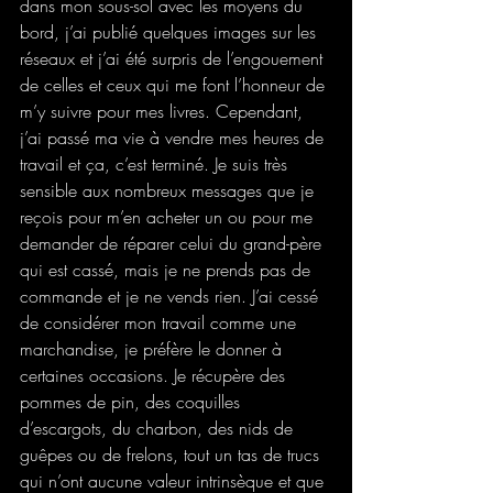
dans mon sous-sol avec les moyens du 
bord, j’ai publié quelques images sur les 
réseaux et j’ai été surpris de l’engouement 
de celles et ceux qui me font l’honneur de 
m’y suivre pour mes livres. Cependant, 
j’ai passé ma vie à vendre mes heures de 
travail et ça, c’est terminé. Je suis très 
sensible aux nombreux messages que je 
reçois pour m’en acheter un ou pour me 
demander de réparer celui du grand-père 
qui est cassé, mais je ne prends pas de 
commande et je ne vends rien. J’ai cessé 
de considérer mon travail comme une 
marchandise, je préfère le donner à 
certaines occasions. Je récupère des 
pommes de pin, des coquilles 
d’escargots, du charbon, des nids de 
guêpes ou de frelons, tout un tas de trucs 
qui n’ont aucune valeur intrinsèque et que 