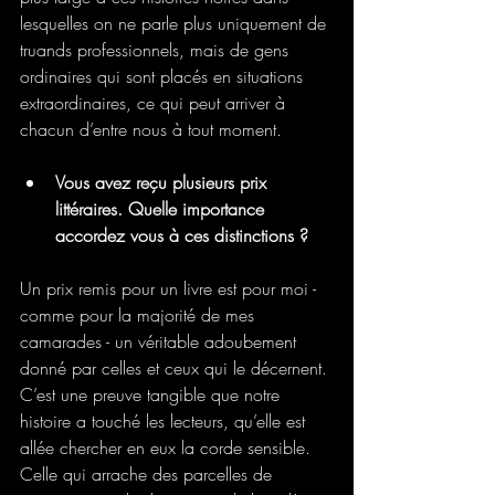
lesquelles on ne parle plus uniquement de 
truands professionnels, mais de gens 
ordinaires qui sont placés en situations 
extraordinaires, ce qui peut arriver à 
chacun d’entre nous à tout moment.
Vous avez reçu plusieurs prix 
littéraires. Quelle importance 
accordez vous à ces distinctions ?
Un prix remis pour un livre est pour moi - 
comme pour la majorité de mes 
camarades - un véritable adoubement 
donné par celles et ceux qui le décernent. 
C’est une preuve tangible que notre 
histoire a touché les lecteurs, qu’elle est 
allée chercher en eux la corde sensible. 
Celle qui arrache des parcelles de 