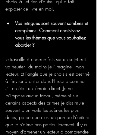
photo là - et rien d’autre - qui a fait 
exploser ce livre en moi.
Vos intrigues sont souvent sombres et 
complexes. Comment choisissez 
vous les thèmes que vous souhaitez 
aborder ?
Je travaille à chaque fois sur un sujet qui 
va heurter - du moins je l’imagine - mon 
lecteur. Et l’angle que je choisis est destiné 
à l’inviter à entrer dans l’histoire comme 
s’il en était un témoin direct. Je ne 
m’impose aucun tabou, même si sur 
certains aspects des crimes je dissimule 
souvent d’un voile les scènes les plus 
dures, parce que c’est un pan de l’écriture 
que je n’aime pas particulièrement. Il y a 
moyen d’amener un lecteur à comprendre 