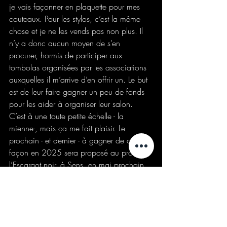
je vais façonner en plaquette pour mes 
couteaux. Pour les stylos, c’est la même 
chose et je ne les vends pas non plus. Il 
n’y a donc aucun moyen de s’en 
procurer, hormis de participer aux 
tombolas organisées par les associations 
auxquelles il m’arrive d’en offrir un. Le but 
est de leur faire gagner un peu de fonds 
pour les aider à organiser leur salon. 
C’est à une toute petite échelle - la 
mienne-, mais ça me fait plaisir. Le 
prochain - et dernier - à gagner de cette 
façon en 2025 sera proposé au profit de 
l’Escargot noir, à Sens, en mai prochain.
Dans « Le Seul Coupable », pourquoi 
avoir choisi un policier à la retraite 
comme personnage principal ? 
Qu’apporte cette perspective à 