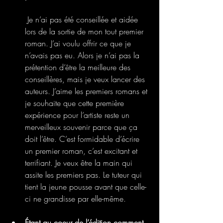
 Je n’ai pas été conseillée et aidée 
lors de la sortie de mon tout premier 
roman. J’ai voulu offrir ce que je 
n’avais pas eu. Alors je n’ai pas la 
prétention d’être la meilleure des 
conseillères, mais je veux lancer des 
auteurs. J’aime les premiers romans et 
je souhaite que cette première 
expérience pour l’artiste reste un 
merveilleux souvenir parce que ça 
doit l’être. C’est formidable d’écrire 
un premier roman, c’est excitant et 
terrifiant. Je veux être la main qui 
assite les premiers pas. Le tuteur qui 
tient la jeune pousse avant que celle-
ci ne grandisse par elle-même.
Étant au coeur de l’édition comment 