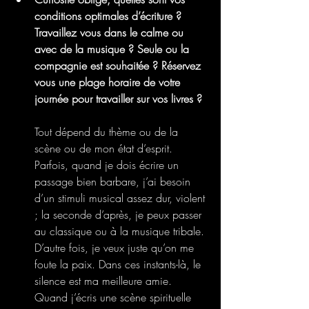
conditions optimales d’écriture ? 
Travaillez vous dans le calme ou 
avec de la musique ? Seule ou la 
compagnie est souhaitée ? Réservez 
vous une plage horaire de votre 
journée pour travailler sur vos livres ? 
Tout dépend du thème ou de la 
scène ou de mon état d’esprit. 
Parfois, quand je dois écrire un 
passage bien barbare, j’ai besoin 
d’un stimuli musical assez dur, violent 
; la seconde d’après, je peux passer 
au classique ou à la musique tribale. 
D’autre fois, je veux juste qu’on me 
foute la paix. Dans ces instants-là, le 
silence est ma meilleure amie. 
Quand j’écris une scène spirituelle 