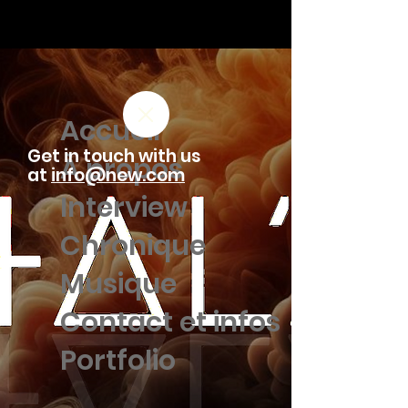
Accueil
Get in touch with us
À propos
at
info@new.com
Interview
Chronique
Musique
Contact et infos
Portfolio