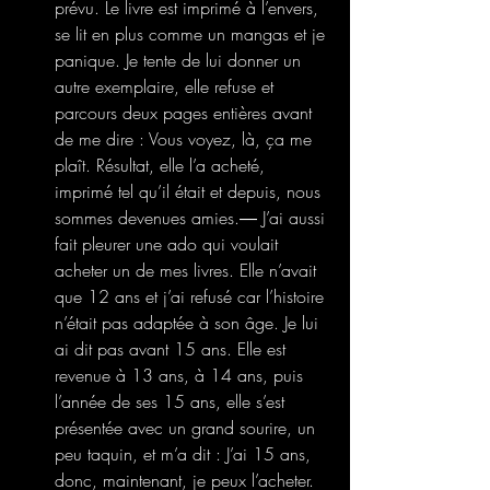
prévu. Le livre est imprimé à l’envers, 
se lit en plus comme un mangas et je 
panique. Je tente de lui donner un 
autre exemplaire, elle refuse et 
parcours deux pages entières avant 
de me dire : Vous voyez, là, ça me 
plaît. Résultat, elle l’a acheté, 
imprimé tel qu’il était et depuis, nous 
sommes devenues amies.― J’ai aussi 
fait pleurer une ado qui voulait 
acheter un de mes livres. Elle n’avait 
que 12 ans et j’ai refusé car l’histoire 
n’était pas adaptée à son âge. Je lui 
ai dit pas avant 15 ans. Elle est 
revenue à 13 ans, à 14 ans, puis 
l’année de ses 15 ans, elle s’est 
présentée avec un grand sourire, un 
peu taquin, et m’a dit : J’ai 15 ans, 
donc, maintenant, je peux l’acheter. 