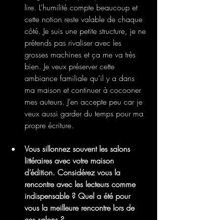
lire. L’humilité compte beaucoup et 
cette notion reste valable de chaque 
côté. Je suis une petite structure, je ne 
prétends pas rivaliser avec les 
grosses machines et ça me va très 
bien. Je veux préserver cette 
ambiance familiale qu’il y a dans 
ma maison et continuer à cocooner 
mes auteurs. J’en accepte peu car je 
veux aussi garder du temps pour ma 
propre écriture.
Vous sillonnez souvent les salons 
littéraires avec votre maison 
d’édition. Considérez vous la 
rencontre avec les lecteurs comme 
indispensable ? Quel a été pour 
vous la meilleure rencontre lors de 
ces salons ?