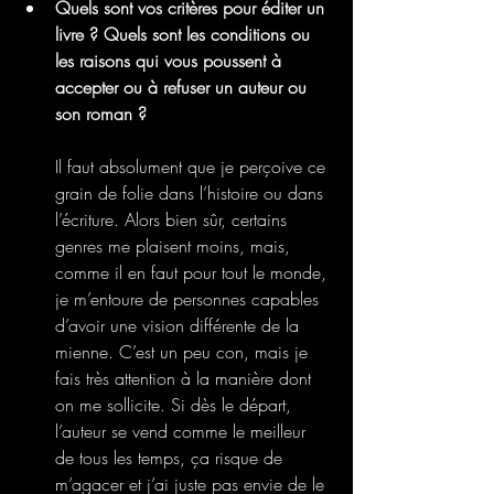
Quels sont vos critères pour éditer un 
livre ? Quels sont les conditions ou 
les raisons qui vous poussent à 
accepter ou à refuser un auteur ou 
son roman ?
Il faut absolument que je perçoive ce 
grain de folie dans l’histoire ou dans 
l’écriture. Alors bien sûr, certains 
genres me plaisent moins, mais, 
comme il en faut pour tout le monde, 
je m’entoure de personnes capables 
d’avoir une vision différente de la 
mienne. C’est un peu con, mais je 
fais très attention à la manière dont 
on me sollicite. Si dès le départ, 
l’auteur se vend comme le meilleur 
de tous les temps, ça risque de 
m’agacer et j’ai juste pas envie de le 