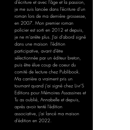
d’écriture et avec l’âge et la passion, 
je me suis lancée dans l’écriture d’un 
roman lors de ma dernière grossesse, 
en 2007. Mon premier roman 
policier est sorti en 2012 et depuis, 
je ne m’arrête plus. J’ai d’abord signé 
dans une maison  l’édition 
participative, avant d’être 
sélectionnée par un éditeur breton, 
puis être élue coup de coeur du 
comité de lecture chez Publibook. 
Ma carrière a vraiment pris un 
tournant quand j’ai signé chez Livr’S 
Editions pour Mémoires Assassines et 
Tu as oublié, Annabelle et depuis, 
après avoir tenté l’édition 
associative, j’ai lancé ma maison 
d’édition en 2022.