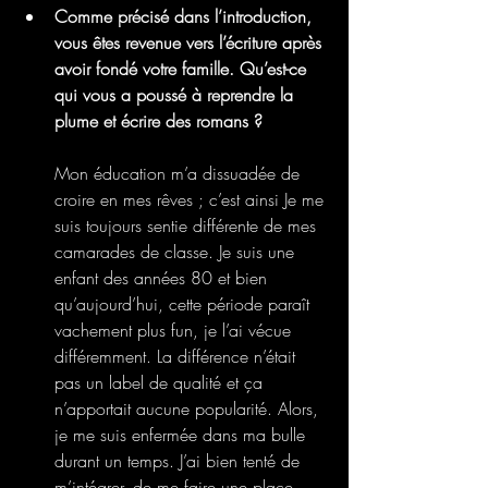
Comme précisé dans l’introduction, 
vous êtes revenue vers l’écriture après 
avoir fondé votre famille. Qu’est-ce 
qui vous a poussé à reprendre la 
plume et écrire des romans ? 
Mon éducation m’a dissuadée de 
croire en mes rêves ; c’est ainsi Je me 
suis toujours sentie différente de mes 
camarades de classe. Je suis une 
enfant des années 80 et bien 
qu’aujourd’hui, cette période paraît 
vachement plus fun, je l’ai vécue 
différemment. La différence n’était 
pas un label de qualité et ça 
n’apportait aucune popularité. Alors, 
je me suis enfermée dans ma bulle 
durant un temps. J’ai bien tenté de 
m’intégrer, de me faire une place 