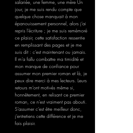
salariée, une femme, une mère Un 
jour, je me suis rendu compte que 
quelque chose manquait à mon 
épanouissement personnel, alors j’ai 
repris l’écriture ; je me suis remémoré 
ce plaisir, cette satisfaction ressentie 
en remplissant des pages et je me 
suis dit : c’est maintenant ou jamais. 
Il m’a fallu combattre ma timidité et 
mon manque de confiance pour 
assumer mon premier roman et là, je 
peux dire merci à mes lecteurs. Leurs 
retours m’ont motivés même si, 
honnêtement, en relisant ce premier 
roman, ce n’est vraiment pas abouti. 
S’assumer c’est être meilleur donc, 
j’entretiens cette différence et je me 
fais plaisir.