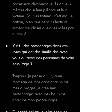
possession démoniaque. Ils ont eux-
mêmes choisi leur prénom et leur 
victime. Pour les tortures, c’est moi le 
patron, bien que certains lecteurs 
aiment me glisser quelques idées par 
ci par là.
Y a-t-il des personnages dans vos 
livres qui ont des similitudes avec 
vous ou avec des personnes de votre 
entourage ? 
Toujours. Je pense qu’il y a un 
morceau de moi dans chacun de 
mes ouvrages. Je crée mes 
personnages avec des bouts de 
chair de mon propre corps.
Curiosité oblige, quelles sont vos 