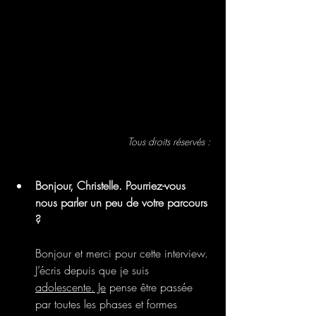
Tous droits réservés : 
Bonjour, Christelle. Pourriez-vous 
nous parler un peu de votre parcours 
?
Bonjour et merci pour cette interview. 
J’écris depuis que je suis 
adolescente. Je
 pense être passée 
par toutes les phases et formes 