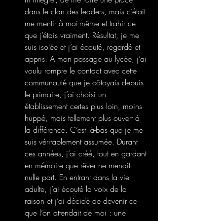
dans le clan des leaders, mais c’était 
me mentir à moi-même et trahir ce 
que j’étais vraiment. Résultat, je me 
suis isolée et j’ai écouté, regardé et 
appris. A mon passage au lycée, j’ai 
voulu rompre le contact avec cette 
communauté que je côtoyais depuis 
le primaire, j’ai choisi un 
établissement certes plus loin, moins 
huppé, mais tellement plus ouvert à 
la différence. C’est là-bas que je me 
suis véritablement assumée. Durant 
ces années, j’ai créé, tout en gardant 
en mémoire que rêver ne menait 
nulle part. En entrant dans la vie 
adulte, j’ai écouté la voix de la 
raison et j’ai décidé de devenir ce 
que l’on attendait de moi : une 