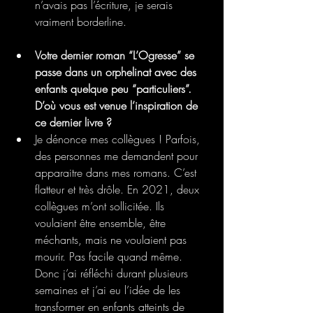
n’avais pas l’écriture, je serais 
vraiment borderline.
Votre dernier roman “L’Ogresse” se 
passe dans un orphelinat avec des 
enfants quelque peu “particuliers”. 
D’où vous est venue l’inspiration de 
ce dernier livre ?
Je dénonce mes collègues ! Parfois, 
des personnes me demandent pour 
apparaitre dans mes romans. C’est 
flatteur et très drôle. En 2021, deux 
collègues m’ont sollicitée. Ils 
voulaient être ensemble, être 
méchants, mais ne voulaient pas 
mourir. Pas facile quand même. 
Donc j’ai réfléchi durant plusieurs 
semaines et j’ai eu l’idée de les 
transformer en enfants atteints de 