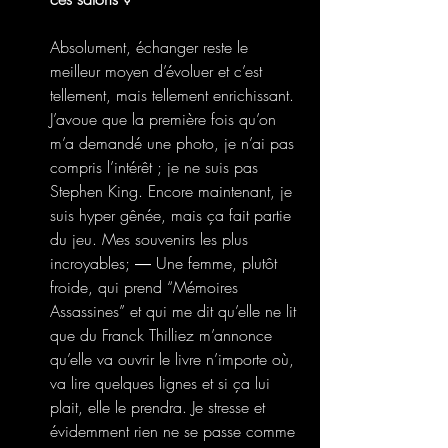
Absolument, échanger reste le 
meilleur moyen d’évoluer et c’est 
tellement, mais tellement enrichissant. 
J’avoue que la première fois qu’on 
m’a demandé une photo, je n’ai pas 
compris l’intérêt ; je ne suis pas 
Stephen King. Encore maintenant, je 
suis hyper gênée, mais ça fait partie 
du jeu. Mes souvenirs les plus 
incroyables; ― Une femme, plutôt 
froide, qui prend “Mémoires 
Assassines” et qui me dit qu’elle ne lit 
que du Franck Thilliez m’annonce 
qu’elle va ouvrir le livre n’importe où, 
va lire quelques lignes et si ça lui 
plait, elle le prendra. Je stresse et 
évidemment rien ne se passe comme 