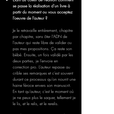
se passe la réalisation d’un livre à 
partir du moment ou vous acceptez 
l’oeuvre de l’auteur ? 
Je le retravaille entièrement, chapitre 
par chapitre, sans ôter l’ADN de 
l’auteur qui reste libre de valider ou 
pas mes propositions. Ça reste son 
bébé. Ensuite, un fois validé par les 
deux parties, je l’envoie en 
correction pro. L’auteur repasse au 
crible ses remarques et c’est souvent 
durant ce processus qu’on nourrit une 
haine féroce envers son manuscrit. 
En tant qu’auteur, c’est le moment où 
je ne peux plus le saquer, tellement je 
le lis, et le relis, et le rerelis.