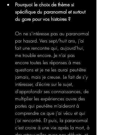
Pourquoi le choix de thème si 
spécifique du paranormal et surtout 
du gore pour vos histoires ? 
On ne s’intéresse pas au paranormal 
par hasard. Vers sept/huit ans, j’ai 
fait une rencontre qui, aujourd’hui, 
me trouble encore. Je n’ai pas 
encore toutes les réponses à mes 
questions et je ne les aurai peut-être 
jamais, mais je creuse. Le fait de s’y 
intéresser, d’écrire sur le sujet, 
d’approfondir ses connaissances, de 
multiplier les expériences ouvre des 
portes qui peut-être m’aideront à 
comprendre ce que j’ai vécu et qui 
j’ai rencontré. Et puis, la paranormal 
c’est croire à une vie après la mort, à 
des retrouvailles avec nos défunts, et 