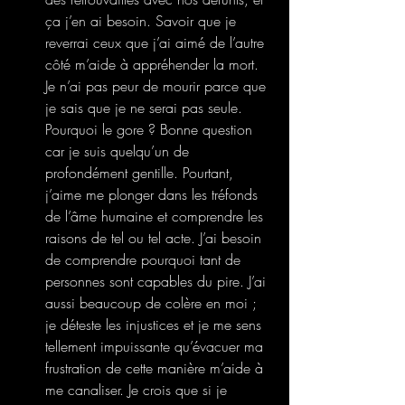
ça j’en ai besoin. Savoir que je 
reverrai ceux que j’ai aimé de l’autre 
côté m’aide à appréhender la mort. 
Je n’ai pas peur de mourir parce que 
je sais que je ne serai pas seule. 
Pourquoi le gore ? Bonne question 
car je suis quelqu’un de 
profondément gentille. Pourtant, 
j’aime me plonger dans les tréfonds 
de l’âme humaine et comprendre les 
raisons de tel ou tel acte. J’ai besoin 
de comprendre pourquoi tant de 
personnes sont capables du pire. J’ai 
aussi beaucoup de colère en moi ; 
je déteste les injustices et je me sens 
tellement impuissante qu’évacuer ma 
frustration de cette manière m’aide à 
me canaliser. Je crois que si je 