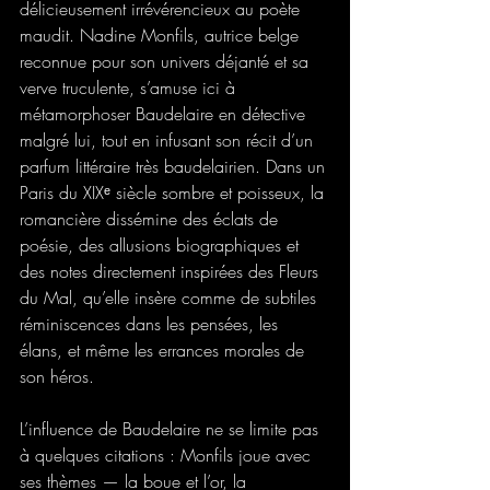
délicieusement irrévérencieux au poète 
maudit. Nadine Monfils, autrice belge 
reconnue pour son univers déjanté et sa 
verve truculente, s’amuse ici à 
métamorphoser Baudelaire en détective 
malgré lui, tout en infusant son récit d’un 
parfum littéraire très baudelairien. Dans un 
Paris du XIXᵉ siècle sombre et poisseux, la 
romancière dissémine des éclats de 
poésie, des allusions biographiques et 
des notes directement inspirées des Fleurs 
du Mal, qu’elle insère comme de subtiles 
réminiscences dans les pensées, les 
élans, et même les errances morales de 
son héros.
L’influence de Baudelaire ne se limite pas 
à quelques citations : Monfils joue avec 
ses thèmes — la boue et l’or, la 