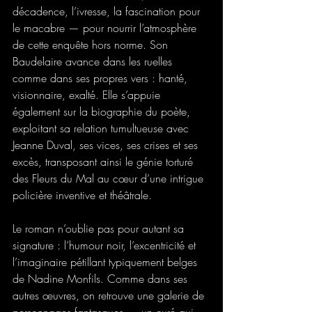
décadence, l’ivresse, la fascination pour 
le macabre — pour nourrir l’atmosphère 
de cette enquête hors norme. Son 
Baudelaire avance dans les ruelles 
comme dans ses propres vers : hanté, 
visionnaire, exalté. Elle s’appuie 
également sur la biographie du poète, 
exploitant sa relation tumultueuse avec 
Jeanne Duval, ses vices, ses crises et ses 
excès, transposant ainsi le génie torturé 
des Fleurs du Mal au cœur d’une intrigue 
policière inventive et théâtrale.
Le roman n’oublie pas pour autant sa 
signature : l’humour noir, l’excentricité et 
l’imaginaire pétillant typiquement belges 
de Nadine Monfils. Comme dans ses 
autres œuvres, on retrouve une galerie de 
personnages fantasques — un curé qui 