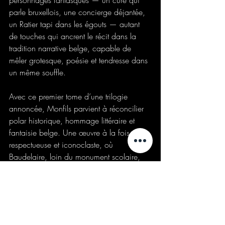
parle bruxellois, une concierge déjantée, 
un Ratier tapi dans les égouts — autant 
de touches qui ancrent le récit dans la 
tradition narrative belge, capable de 
mêler grotesque, poésie et tendresse dans 
un même souffle.
Avec ce premier tome d’une trilogie 
annoncée, Monfils parvient à réconcilier 
polar historique, hommage littéraire et 
fantaisie belge. Une œuvre à la fois 
respectueuse et iconoclaste, où 
Baudelaire, loin du monument scolaire, 
redevient un homme vibrant, faillible et 
furieusement romanesque.