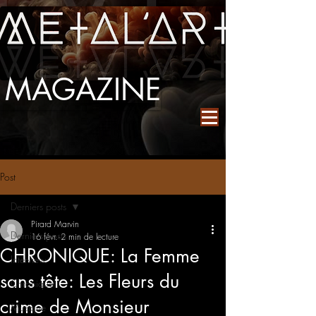
MAGAZINE
Post
Derniers posts
Pirard Marvin
Derniers posts
16 févr.
2 min de lecture
CHRONIQUE: La Femme
Interview
sans tête: Les Fleurs du
Chronique
crime de Monsieur
Musique