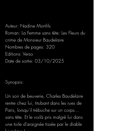
Auteur: Nadine Monfils
Roman: La Femme sans tête: Les Fleurs du 
crime de Monsieur Baudelaire
Nombres de pages: 320
Editions: Verso
Date de sortie: 03/10/2025
Synopsis:
Un soir de beuverie, Charles Baudelaire 
rentre chez lui, titubant dans les rues de 
Paris, lorsqu’il trébuche sur un corps… 
sans tête. Et le voilà pris malgré lui dans 
une toile d’araignée tissée par le diable 
lui-même !