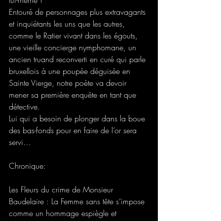
Entouré de personnages plus extravagants 
et inquiétants les uns que les autres, 
comme le Ratier vivant dans les égouts, 
une vieille concierge nymphomane, un 
ancien truand reconverti en curé qui parle 
bruxellois à une poupée déguisée en 
Sainte Vierge, notre poète va devoir 
mener sa première enquête en tant que 
détective.
Lui qui a besoin de plonger dans la boue 
des bas-fonds pour en faire de l’or sera 
servi…
Chronique: 
Les Fleurs du crime de Monsieur 
Baudelaire : La Femme sans tête s’impose 
comme un hommage espiègle et 