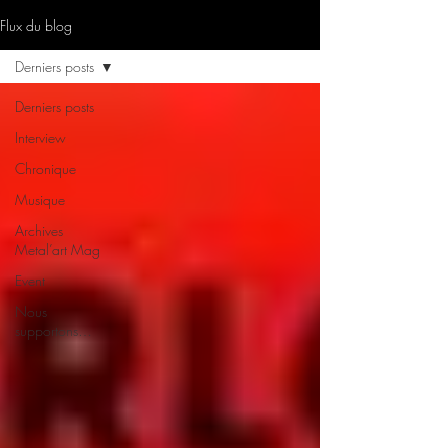
Flux du blog
Derniers posts
Derniers posts
Interview
Chronique
Musique
Archives
Metal’art Mag
Event
Nous
supportons…