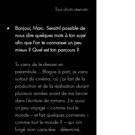
Tous droits réservés : 
Bonjour, Marc. Serait-il possible de 
nous dire quelques mots à ton sujet 
afin que l’on te connaisse un peu 
mieux ? Quel est ton parcours ?
Tu viens de le dresser en 
préambule… Blague à part, je viens 
surtout du cinéma, où j’ai fait de la 
production et de la réalisation durant 
plusieurs années avant de me lancer 
dans l’écriture de romans. J’ai aussi 
un peu voyagé – comme tout le 
monde – et fait quelques conneries – 
comme tout le monde ? – qui ont 
forgé mon caractère : déterminé, 