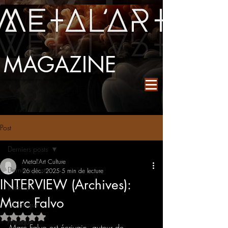
MAGAZINE
Post
Derniers posts
Metal'Art Culture
Derniers posts
26 déc. 2025
5 min de lecture
INTERVIEW (Archives):
Interview
Marc Falvo
Chronique
Noté NaN étoiles sur 5.
Musique
Marc Falvo est écrivain, auteur de 