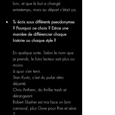
loin, et que le but a changé 
entretemps, mais au départ c’était ça.
Tu écris sous différents pseudonymes 
? Pourquoi ce choix ? Est-ce une 
manière de différencier chaque 
histoire ou chaque style ?
En quelque sorte. Selon le nom que 
je prends, le futur lecteur sait plus ou 
moins
à quoi s’en tenir. 
Stan Kurtz, c’est du polar rétro 
déjanté.
Chris Anthem, du thriller trash et 
dérangeant. 
Robert Slasher est ma face un brin 
carnaval, plus Gore pour Rire et série 
Z… 