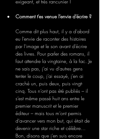
exigeant, et très rancunier !
Comment t’es venue l’envie d’écrire ?
Comme dit plus haut, il y a d’abord 
eu l’envie de raconter des histoires 
par l’image et le son avant d’écrire 
des livres. Pour parler des romans, il 
faut attendre la vingtaine, à la fac. Je 
ne sais pas, j’ai vu d’autres gens 
tenter le coup, j’ai essayé, j’en ai 
craché un, puis deux, puis vingt-
cinq. Tous n’ont pas été publiés – il 
s’est même passé huit ans entre le 
premier manuscrit et le premier 
éditeur – mais tous m’ont permis 
d’avancer vers mon but, qui était de 
devenir une star riche et célèbre… 
Bon, disons que j’en suis encore 