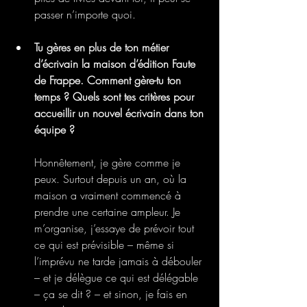
passer n’importe quoi.
Tu gères en plus de ton métier 
d’écrivain la maison d’édition Faute 
de Frappe. Comment gère-tu ton 
temps ? Quels sont tes critères pour 
accueillir un nouvel écrivain dans ton 
équipe ?
Honnêtement, je gère comme je 
peux. Surtout depuis un an, où la 
maison a vraiment commencé à 
prendre une certaine ampleur. Je 
m’organise, j’essaye de prévoir tout 
ce qui est prévisible – même si 
l’imprévu ne tarde jamais à débouler 
– et je délègue ce qui est délégable 
– ça se dit ? – et sinon, je fais en 