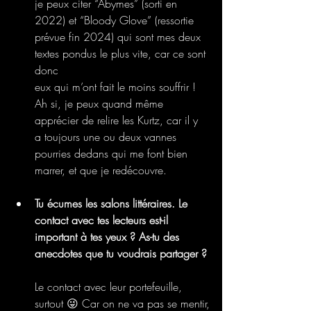
je peux citer “Abymes” (sorti en 
2022) et “Bloody Glove” (ressortie 
prévue fin 2024) qui sont mes deux 
textes pondus le plus vite, car ce sont 
donc
eux qui m’ont fait le moins souffrir ! 
Ah si, je peux quand même 
apprécier de relire les Kurtz, car il y 
a toujours une ou deux vannes 
pourries dedans qui me font bien 
marrer, et que je redécouvre.
Tu écumes les salons littéraires. Le 
contact avec tes lecteurs est-il 
important à tes yeux ? As-tu des 
anecdotes que tu voudrais partager ?
Le contact avec leur portefeuille, 
surtout 😜 Car on ne va pas se mentir,