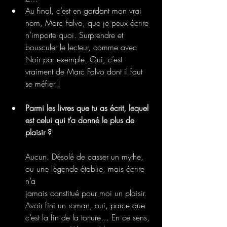
Au final, c’est en gardant mon vrai 
nom, Marc Falvo, que je peux écrire 
n’importe quoi. Surprendre et 
bousculer le lecteur, comme avec 
Noir par exemple. Oui, c’est 
vraiment de Marc Falvo dont il faut 
se méfier !
Parmi les livres que tu as écrit, lequel 
est celui qui t’a donné le plus de 
plaisir ?
Aucun. Désolé de casser un mythe, 
ou une légende établie, mais écrire 
n’a
jamais constitué pour moi un plaisir. 
Avoir fini un roman, oui, parce que 
c’est la fin de la torture… En ce sens, 