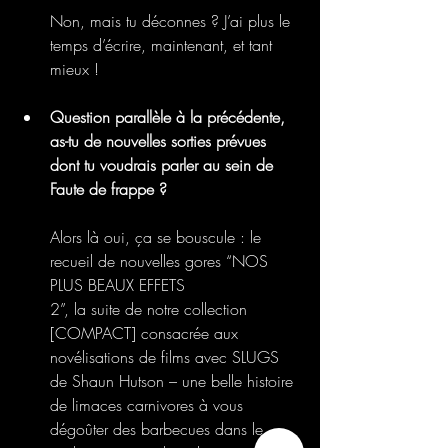
Non, mais tu déconnes ? J’ai plus le 
temps d’écrire, maintenant, et tant 
mieux !
Question parallèle à la précédente, 
as-tu de nouvelles sorties prévues 
dont tu voudrais parler au sein de 
Faute de frappe ?
Alors là oui, ça se bouscule : le 
recueil de nouvelles gores “NOS 
PLUS BEAUX EFFETS
2”, la suite de notre collection 
[COMPACT] consacrée aux 
novélisations de films avec SLUGS 
de Shaun Hutson – une belle histoire 
de limaces carnivores à vous 
dégoûter des barbecues dans le 