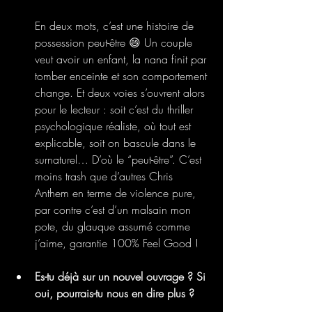
En deux mots, c’est une histoire de 
possession peut-être 😄 Un couple 
veut avoir un enfant, la nana finit par 
tomber enceinte et son comportement 
change. Et deux voies s’ouvrent alors 
pour le lecteur : soit c’est du thriller 
psychologique réaliste, où tout est 
explicable, soit on bascule dans le 
surnaturel… D’où le “peut-être”. C’est 
moins trash que d’autres Chris 
Anthem en terme de violence pure, 
par contre c’est d’un malsain mon 
pote, du glauque assumé comme 
j’aime, garantie 100% Feel Good !
Es-tu déjà sur un nouvel ouvrage ? Si 
oui, pourrais-tu nous en dire plus ?