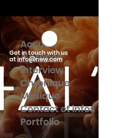
Accueil
Get in touch with us
À propos
at
info@new.com
Interview
Chronique
Musique
Contact et infos
Portfolio