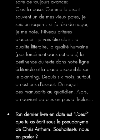
sorte de toujours avancer.
C’est la base. Comme le disait 
souvent un de mes vieux potes, je 
suis un requin : si j’arrête de nager, 
je me noie. Niveau critères 
d’accueil, je vais être clair : la 
qualité littéraire, la qualité humaine 
(pas forcément dans cet ordre) la 
pertinence du texte dans notre ligne 
éditoriale et la place disponible sur 
le planning. Depuis six mois, surtout, 
on est pris d’assaut. On reçoit
des manuscrits au quotidien. Alors, 
on devient de plus en plus difficiles…
Ton dernier livre en date est “L’oeuf” 
que tu as écrit sous le pseudonyme 
de Chris Anthem. Souhaites-tu nous 
en parler ?