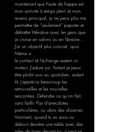
maintenant que Faute de frappe est 
mon activité à temps plein et mon 
revenu principal, je ne peux plus me 
permettre de “seulement” papoter et 
débattre littérature avec les gens que 
je croise en salons ou en librairie… 
J’ai un objectif plus concret, quoi. 
Même si
le contact et l’échange restent un 
moteur. J’adore ça. Autant je peux 
être plutôt ours au quotidien, autant 
là j’apprécie beaucoup les 
retrouvailles et les nouvelles
rencontres. Défendre ce qu’on fait, 
sans faillir. Pas d’anecdotes 
particulières, ou alors des dizaines. 
Vraiment, quand tu es assis ou 
debout derrière une table avec des 
piles de livres devant toi, il peut se 