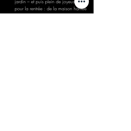
jardin – et puis plein de joyeusetés 
pour la rentrée : de la maison hantée
hyper-célèbre, du croquemitaine 
griffu, un bon gros thriller fantastique 
qui pulse, et aussi l’arrivée chez nous 
d’un maître incontesté de l’Horreur… 
Mais chut, plus d’infos très bientôt…
Veux-tu laisser un dernier mot pour 
tes/nos lecteurs ?
Foncez sur 
www.editionsfautedefrappe.fr. Il y 
aura forcément quelque chose pour 
vous.
Je te remercie chaudement pour ta 