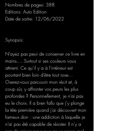
Nombres de pages: 388
Editions: Auto Edition
Date de sortie: 12/06/2022
Synopsis:
N’ayez pas peur de conserver ce livre en 
mains.... Surtout si ses couleurs vous 
attirent. Ce qu’il y a à l’intérieur est 
pourtant bien loin d’être tout rose... 
Oserez-vous parcourir mon récit et, à 
coup sûr, y affronter vos peurs les plus 
profondes ? Personnellement, je n’ai pas 
eu le choix. Il a bien fallu que j’y plonge 
la tête première quand j’ai découvert mon 
fameux don : une addiction à laquelle je 
n’ai pas été capable de résister. Il n’y a 
pas de raison pour que ça se passe mal 