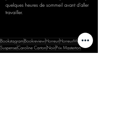
quelques heures de sommeil avant d’aller 
travailler.
Bookstagram
Bookreview
Horreur
HorreurMystique
Suspense
Caroline Carton
Noir
Prix Masterton
Chronique
Posts récents
Voir tout