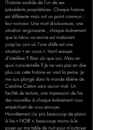
l’histoire sordide de l’un de ses 
précédents propriétaires. Chaque histoire 
est différente mais ont un point commun : 
leur noirceur. Une mort douloureuse, une 
situation angoissante , chaque événement 
que le héros va revivre est malaisant 
jusqu’au jour où l’une d’elle est une 
situation « en cours ». Va-t-il essayer 
d’interférer ? Bien sûr que oui. Mais en 
quoi consiste-t-elle ? Je ne vais pas en dire 
plus car cette histoire en vaut la peine. Je 
me suis plongé dans le monde ébène de 
Caroline Carton sans aucun mal. Un 
facilité de lecture, une impression de lire 
des nouvelles à chaque événement vous 
empêchant de vous ennuyer. 
Honnêtement j’ai pris beaucoup de plaisir 
à lire « NOIR », beaucoup moins à le 
poser sur ma table de nuit pour m’octroyer 