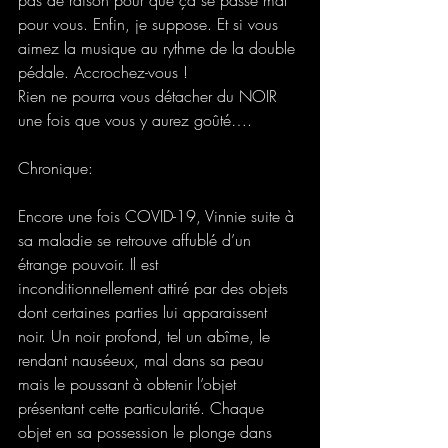
pour vous. Enfin, je suppose. Et si vous 
aimez la musique au rythme de la double 
pédale. Accrochez-vous !
Rien ne pourra vous détacher du NOIR 
une fois que vous y aurez goûté….
Chronique: 
Encore une fois COVID-19, Vinnie suite à 
sa maladie se retrouve affublé d’un 
étrange pouvoir. Il est 
inconditionnellement attiré par des objets 
dont certaines parties lui apparaissent 
noir. Un noir profond, tel un abîme, le 
rendant nauséeux, mal dans sa peau 
mais le poussant à obtenir l’objet 
présentant cette particularité. Chaque 
objet en sa possession le plonge dans 