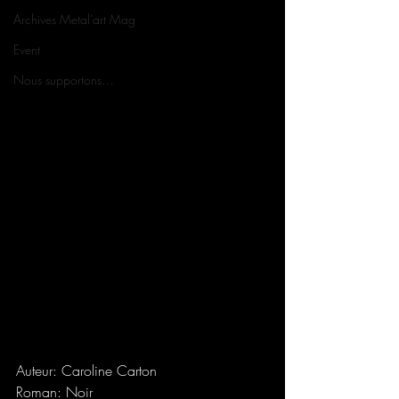
Archives Metal’art Mag
Event
Nous supportons…
Auteur: Caroline Carton
Roman: Noir