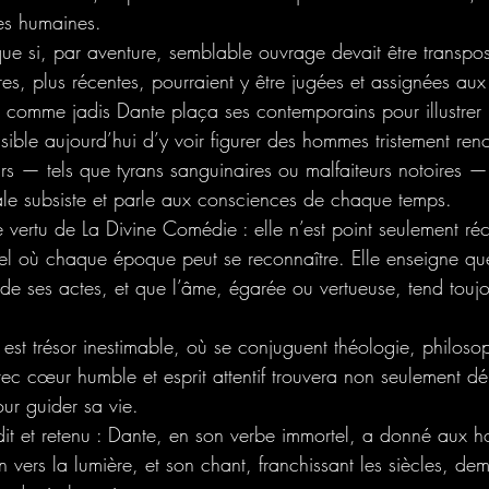
es humaines.
 que si, par aventure, semblable ouvrage devait être transp
res, plus récentes, pourraient y être jugées et assignées aux 
 comme jadis Dante plaça ses contemporains pour illustrer l
loisible aujourd’hui d’y voir figurer des hommes tristement r
urs — tels que tyrans sanguinaires ou malfaiteurs notoires —
ale subsiste et parle aux consciences de chaque temps.
e vertu de La Divine Comédie : elle n’est point seulement ré
el où chaque époque peut se reconnaître. Elle enseigne que
de ses actes, et que l’âme, égarée ou vertueuse, tend toujou
 est trésor inestimable, où se conjuguent théologie, philosop
vec cœur humble et esprit attentif trouvera non seulement dé
ur guider sa vie.
 dit et retenu : Dante, en son verbe immortel, a donné aux 
n vers la lumière, et son chant, franchissant les siècles, de