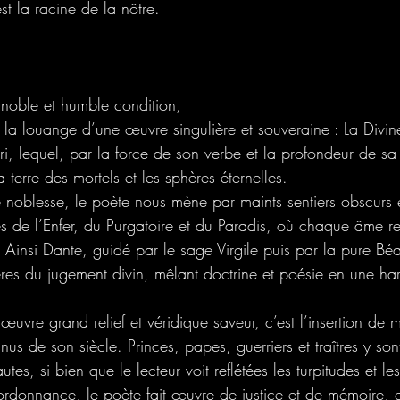
est la racine de la nôtre.
noble et humble condition,
s la louange d’une œuvre singulière et souveraine : La Div
eri, lequel, par la force de son verbe et la profondeur de s
 terre des mortels et les sphères éternelles.
e noblesse, le poète nous mène par maints sentiers obscurs 
s de l’Enfer, du Purgatoire et du Paradis, où chaque âme re
 Ainsi Dante, guidé par le sage Virgile puis par la pure Béa
es du jugement divin, mêlant doctrine et poésie en une har
uvre grand relief et véridique saveur, c’est l’insertion de m
s de son siècle. Princes, papes, guerriers et traîtres y son
autes, si bien que le lecteur voit reflétées les turpitudes et le
 ordonnance, le poète fait œuvre de justice et de mémoire, 