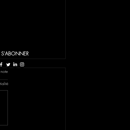
S'ABONNER
 note
ialité
NIQUE: La légende de
lman