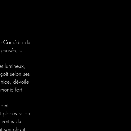
ine Comédie du 
a pensée, a 
et lumineux, 
çoit selon ses 
trice, dévoile 
monie fort 
aints 
t placés selon 
s vertus du 
et son chant 