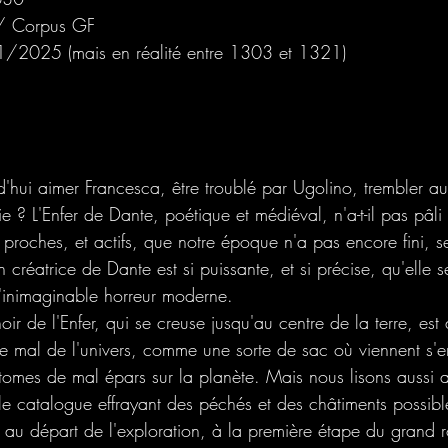
 / Corpus GF
1/2025 (mais en réalité entre 1303 et 1321)
d'hui aimer Francesca, être troublé par Ugolino, trembler a
? L'Enfer de Dante, poétique et médiéval, n'a-t-il pas pâli
 proches, et actifs, que notre époque n'a pas encore fini, sem
n créatrice de Dante est si puissante, et si précise, qu'elle 
l'inimaginable horreur moderne.
ir de l'Enfer, qui se creuse jusqu'au centre de la terre, es
le mal de l'univers, comme une sorte de sac où viennent s'e
atomes de mal épars sur la planète. Mais nous lisons aussi 
le catalogue effrayant des péchés et des châtiments possible
au départ de l'exploration, à la première étape du grand r