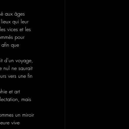
osé aux âges 
lieux qui leur 
es vices et les 
enommés pour 
 afin que 
cit d’un voyage, 
 nul ne saurait 
rs vers une fin 
hie et art 
lectation, mais 
hommes un miroir 
meure vive 