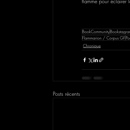
flamme pour éclairer 
BookCommunity
Bookstagr
Flammarion / Corpus GF
Po
Chronique
Posts récents