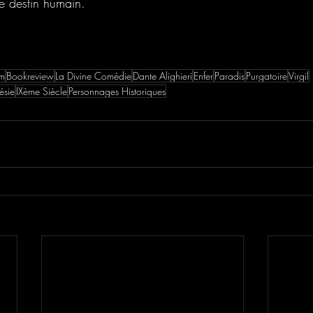
le destin humain.
am
Bookreview
La Divine Comédie
Dante Alighieri
Enfer
Paradis
Purgatoire
Virgil
ésie
IXème Siècle
Personnages Historiques