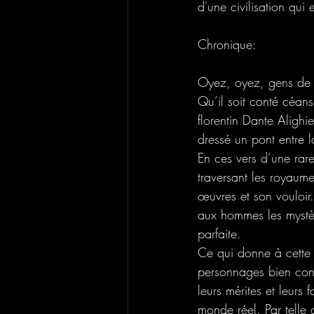
d'une civilisation qui 
Chronique: 
Oyez, oyez, gens de 
Qu’il soit conté céan
florentin Dante Alighi
dressé un pont entre la
En ces vers d’une rar
traversant les royaume
œuvres et son vouloir.
aux hommes les mystèr
parfaite.
Ce qui donne à cette œ
personnages bien connu
leurs mérites et leurs f
monde réel. Par telle