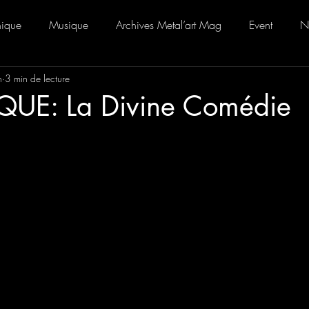
ique
Musique
Archives Metal’art Mag
Event
N
n
3 min de lecture
UE: La Divine Comédie
r 5.