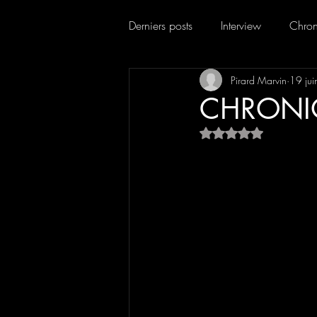
Derniers posts
Interview
Chron
Pirard Marvin
19 jui
CHRONIQ
Noté NaN étoiles su