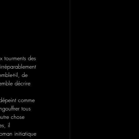
ux tourments des 
 irréparablement 
ble-t-il, de 
semble décrire 
t dépeint comme 
ngouffrer tous 
autre chose 
s, il 
oman initiatique 