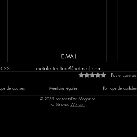
E MAIL
metalartculture@hotmail.com
3 33
Noté 0 étoile sur 5.
Pas encore de
tique de cookies
Mentions légales
Politique de confident
© 2035 par Metal'Art Magazine.
Créé avec
Wix.com
CHRONIQUE: Norillag
CHRO
Spel