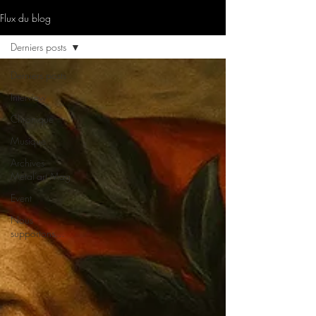
Flux du blog
Derniers posts
Derniers posts
Interview
Chronique
Musique
Archives
Metal’art Mag
Event
Nous
supportons…