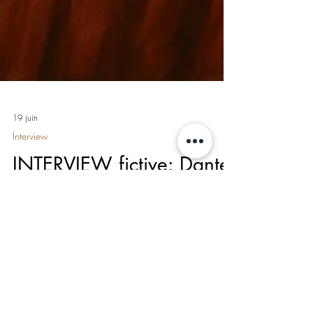
19 juin
Interview
INTERVIEW fictive: Dante
Alighieri (réponses par IA)
Sous voile obscur brille entendement, Car peine
instruit là où faute progresse.