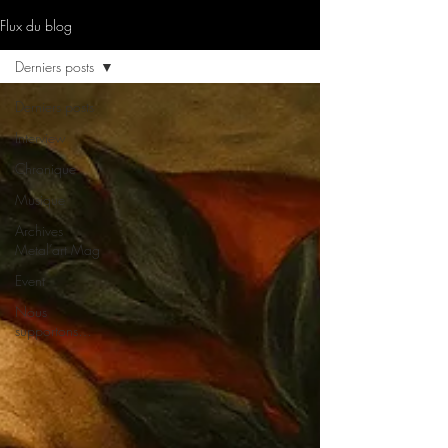
Flux du blog
Derniers posts
Derniers posts
Interview
Chronique
Musique
Archives
Metal’art Mag
Event
Nous
supportons…