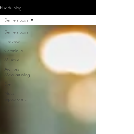
Flux du blog
Derniers posts
Derniers posts
Interview
Chronique
Musique
Archives
Metal’art Mag
Event
Nous
supportons…