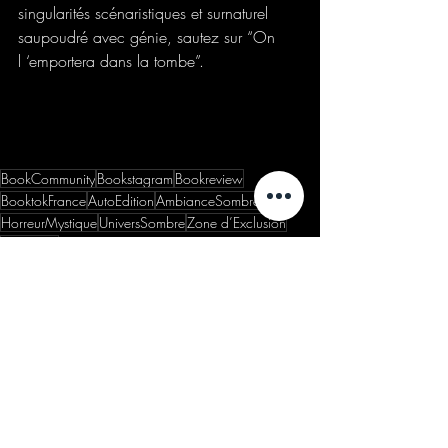
singularités scénaristiques et surnaturel 
saupoudré avec génie, sautez sur “On 
l ‘emportera dans la tombe”.
BookCommunity
Bookstagram
Bookreview
BooktokFrance
AutoEdition
AmbianceSombre
HorreurMystique
UniversSombre
Zone d’Exclusion
JulienLeon
Chronique
Posts récents
Voir tout