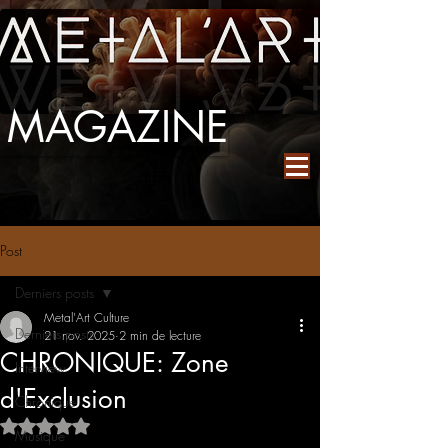
MAGAZINE
Post
Derniers posts
Metal'Art Culture
Derniers posts
21 nov. 2025
2 min de lecture
CHRONIQUE: Zone
Interview
d'Exclusion
Chronique
Noté NaN étoiles sur 5.
Musique