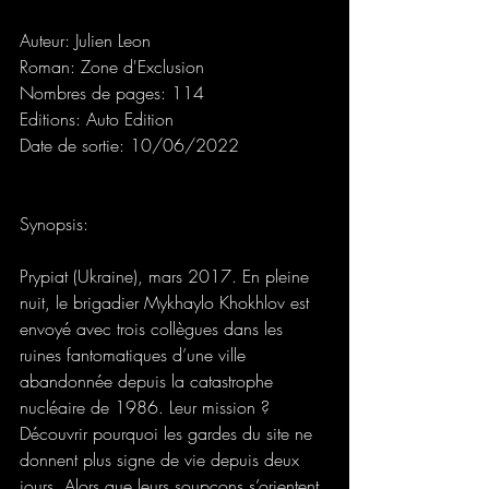
Auteur: Julien Leon
Roman: Zone d'Exclusion
Nombres de pages: 114
Editions: Auto Edition
Date de sortie: 10/06/2022
Synopsis:
Prypiat (Ukraine), mars 2017. En pleine 
nuit, le brigadier Mykhaylo Khokhlov est 
envoyé avec trois collègues dans les 
ruines fantomatiques d’une ville 
abandonnée depuis la catastrophe 
nucléaire de 1986. Leur mission ? 
Découvrir pourquoi les gardes du site ne 
donnent plus signe de vie depuis deux 
jours. Alors que leurs soupçons s’orientent 