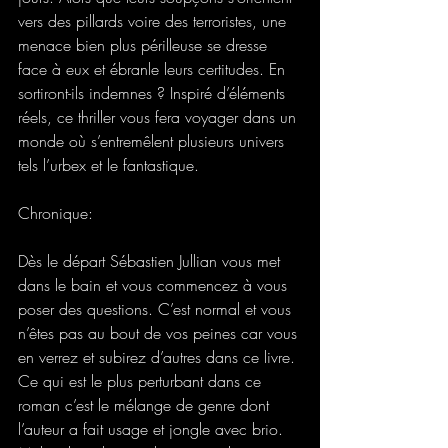
vers des pillards voire des terroristes, une 
menace bien plus périlleuse se dresse 
face à eux et ébranle leurs certitudes. En 
sortiront-ils indemnes ? Inspiré d’éléments 
réels, ce thriller vous fera voyager dans un 
monde où s’entremêlent plusieurs univers 
tels l’urbex et le fantastique.
Chronique: 
Dès le départ Sébastien Jullian vous met 
dans le bain et vous commencez à vous 
poser des questions. C’est normal et vous 
n’êtes pas au bout de vos peines car vous 
en verrez et subirez d’autres dans ce livre. 
Ce qui est le plus perturbant dans ce 
roman c’est le mélange de genre dont 
l’auteur a fait usage et jongle avec brio. 