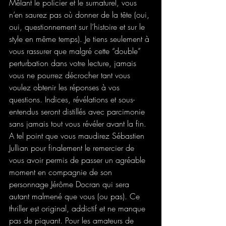
Mêlant le policier et le surnaturel, vous 
n’en saurez pas où donner de la tête (oui, 
oui, questionnement sur l’histoire et sur le 
style en même temps). Je tiens seulement à 
vous rassurer que malgré cette “double” 
perturbation dans votre lecture, jamais 
vous ne pourrez décrocher tant vous 
voulez obtenir les réponses à vos 
questions. Indices, révélations et sous-
entendus seront distillés avec parcimonie 
sans jamais tout vous révéler avant la fin. 
A tel point que vous maudirez Sébastien 
Jullian pour finalement le remercier de 
vous avoir permis de passer un agréable 
moment en compagnie de son 
personnage Jérôme Docran qui sera 
autant malmené que vous (ou pas). Ce 
thriller est original, addictif et ne manque 
pas de piquant. Pour les amateurs de 