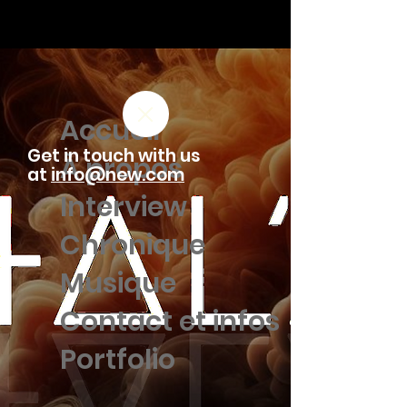
Accueil
Get in touch with us
À propos
at
info@new.com
Interview
Chronique
Musique
Contact et infos
Portfolio