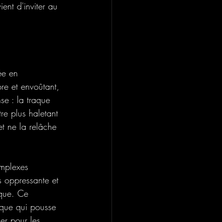
ent d'inviter au 
ée en 
re et envoûtant, 
se : la traque 
re plus haletant 
et ne la relâche 
omplexes 
s oppressante et 
ique. Ce 
ique qui pousse 
er pour les 