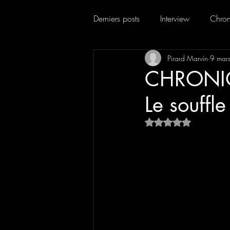
Derniers posts
Interview
Chron
Pirard Marvin
9 mar
CHRONIQU
Le souffle
Noté NaN étoiles su