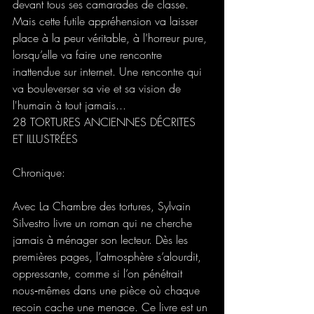
devant tous ses camarades de classe. 
Mais cette futile appréhension va laisser 
place à la peur véritable, à l’horreur pure, 
lorsqu’elle va faire une rencontre 
inattendue sur internet. Une rencontre qui 
va bouleverser sa vie et sa vision de 
l'humain à tout jamais...
28 TORTURES ANCIENNES DÉCRITES 
ET ILLUSTRÉES
Chronique: 
Avec La Chambre des tortures, Sylvain 
Silvestro livre un roman qui ne cherche 
jamais à ménager son lecteur. Dès les 
premières pages, l’atmosphère s’alourdit, 
oppressante, comme si l’on pénétrait 
nous‑mêmes dans une pièce où chaque 
recoin cache une menace. Ce livre est un 