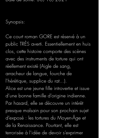
Synopsis:
Ce court roman GORE est réservé à un 
public TRÈS averti. Essentiellement en huis 
clos, cette histoire comporte des scènes 
avec des instruments de torture qui ont 
réellement existé (Aigle de sang, 
arracheur de langue, fourche de 
l'hérétique, supplice du rat...).
Alice est une jeune fille introvertie et issue 
d’une bonne famille d’origine indienne. 
Par hasard, elle se découvre un intérêt 
presque malsain pour son prochain sujet 
d’exposé : les tortures du Moyen-Âge et 
de la Renaissance. Pourtant, elle est 
terrorisée à l’idée de devoir s’exprimer 