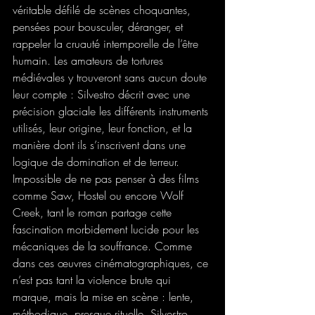
véritable défilé de scènes choquantes, 
pensées pour bousculer, déranger, et 
rappeler la cruauté intemporelle de l’être 
humain. Les amateurs de tortures 
médiévales y trouveront sans aucun doute 
leur compte : Silvestro décrit avec une 
précision glaciale les différents instruments 
utilisés, leur origine, leur fonction, et la 
manière dont ils s’inscrivent dans une 
logique de domination et de terreur.
Impossible de ne pas penser à des films 
comme Saw, Hostel ou encore Wolf 
Creek, tant le roman partage cette 
fascination morbidement lucide pour les 
mécaniques de la souffrance. Comme 
dans ces œuvres cinématographiques, ce 
n’est pas tant la violence brute qui 
marque, mais la mise en scène : lente, 
méthodique, presque rituelle. Silvestro 