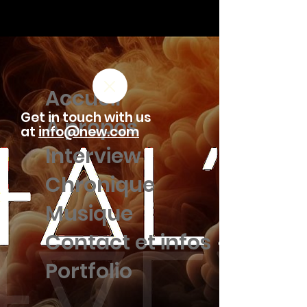
Accueil
Get in touch with us
À propos
at
info@new.com
Interview
Chronique
Musique
Contact et infos
Portfolio