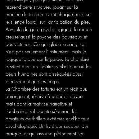
reprend cette structure, jouant sur la 
montée de tension avant chaque acte, sur 
le silence lourd, sur l’anticipation du pire.
Au‑delà du gore psychologique, le roman 
creuse aussi la psyché des bourreaux et 
des victimes. Ce qui glace le sang, ce 
n’est pas seulement l’instrument, mais la 
logique tordue qui le guide. La chambre 
devient alors un théâtre symbolique où les 
peurs humaines sont disséquées aussi 
précisément que les corps.
La Chambre des tortures est un récit dur, 
dérangeant, réservé à un public averti, 
mais dont la maîtrise narrative et 
l’ambiance suffocante séduiront les 
amateurs de thrillers extrêmes et d’horreur 
psychologique. Un livre qui secoue, qui 
marque, et qui assume pleinement son 