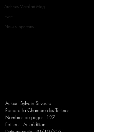
Archives Metal’art Mag
Event
Nous supportons…
Auteur: Sylvain Silvestro
Roman: La Chambre des Tortures
Nombres de pages: 127
Editions: Autoédition
Date de sortie: 30/10/2021