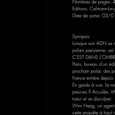
Nombres de pages: 
Editions: Calmann-Lev
Date de sortie: 03
Synopsis: 
Lorsque son ADN se re
polars parisienne, es
C’EST DANS L’OMB
Paris, bureau d’un éd
prochain polar, des po
France entière depuis
En garde à vue, la ro
preuves ? Acculée, Mar
tueur et se disculper.
Wim Haag, un agent d
cette enquête à haut 