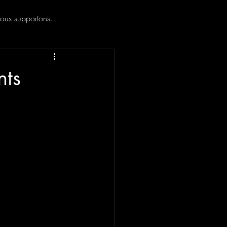
ous supportons…
nts