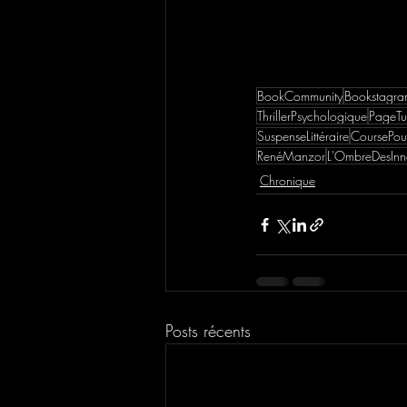
BookCommunity
Bookstagr
ThrillerPsychologique
PageTu
SuspenseLittéraire
CoursePour
RenéManzor
L'OmbreDesInn
Chronique
Posts récents