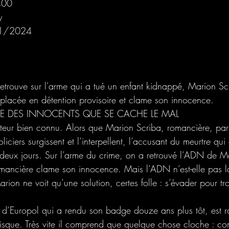
400
y
/01/2024
trouve sur l'arme qui a tué un enfant kidnappé, Marion Scr
t placée en détention provisoire et clame son innocence.
RE DES INNOCENTS QUE SE CACHE LE MAL
iteur bien connu. Alors que Marion Scriba, romancière, par
liciers surgissent et l’interpellent, l’accusant du meurtre qu
 deux jours. Sur l’arme du crime, on a retrouvé l’ADN de M
mancière clame son innocence. Mais l’ADN n’est-elle pas l
ion ne voit qu’une solution, certes folle : s’évader pour tro
’Europol qui a rendu son badge douze ans plus tôt, est r
risque. Très vite il comprend que quelque chose cloche : co