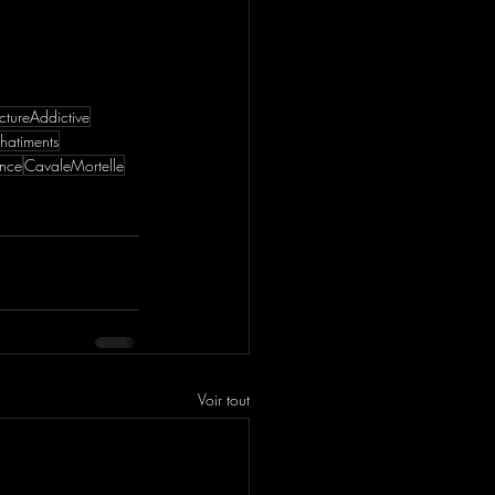
ctureAddictive
hatiments
ance
CavaleMortelle
Voir tout