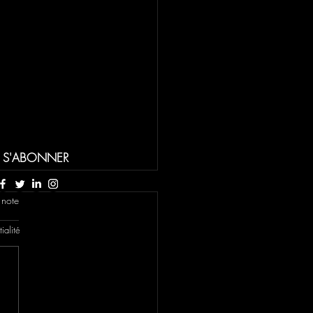
S'ABONNER
 note
ialité
NIQUE: Norillag