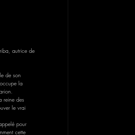
iba, autrice de 
le de son 
i occupe la 
arion.
a reine des 
uver le vrai 
appelé pour 
mment cette 