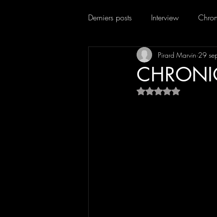
Derniers posts
Interview
Chron
Pirard Marvin
29 se
CHRONIQU
Noté NaN étoiles su