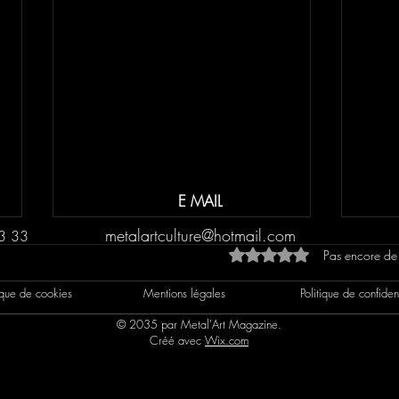
E MAIL
metalartculture@hotmail.com
3 33
Noté 0 étoile sur 5.
Pas encore de
tique de cookies
Mentions légales
Politique de confident
© 2035 par Metal'Art Magazine.
Créé avec
Wix.com
CHRO
CHRONIQUE: Dans leurs