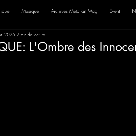
ique
Musique
Archives Metal’art Mag
Event
N
pt. 2025
2 min de lecture
E: L'Ombre des Innoce
r 5.