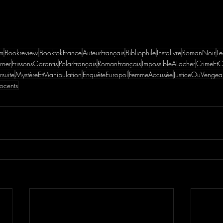
am
Bookreview
BooktokFrance
AuteurFrançais
Bibliophile
Instalivre
RomanNoir
Le
rner
FrissonsGarantis
PolarFrançais
RomanFrançais
ImpossibleALacher
CrimeEtC
suite
MystèreEtManipulation
EnquêteEuropol
FemmeAccusée
JusticeOuVenge
ocents