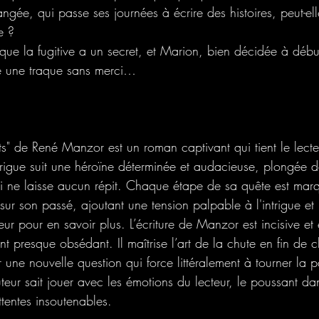
ngée, qui passe ses journées à écrire des histoires, peut-ell
e ?
ue la fugitive a un secret, et Marion, bien décidée à débu
e une traque sans merci…
s" de René Manzor est un roman captivant qui tient le lecte
ntrigue suit une héroïne déterminée et audacieuse, plongée 
ui ne laisse aucun répit. Chaque étape de sa quête est mar
s sur son passé, ajoutant une tension palpable à l'intrigue et
eur pour en savoir plus. L’écriture de Manzor est incisive et 
t presque obsédant. Il maîtrise l’art de la chute en fin de 
 une nouvelle question qui force littéralement à tourner la 
auteur sait jouer avec les émotions du lecteur, le poussant da
ttentes insoutenables.