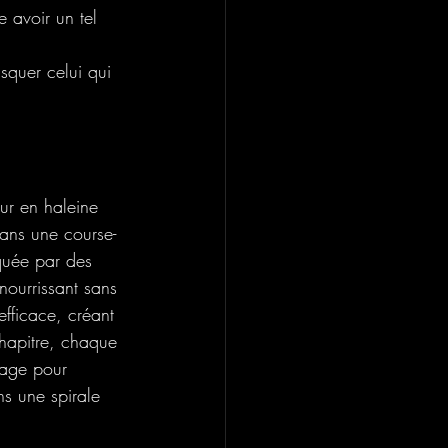
e avoir un tel 
squer celui qui 
ur en haleine 
dans une course-
quée par des 
 nourrissant sans 
efficace, créant 
chapitre, chaque 
page pour 
ns une spirale 