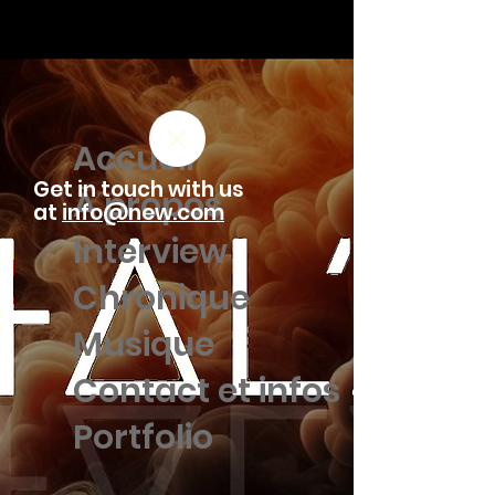
Accueil
Get in touch with us
À propos
at
info@new.com
Interview
Chronique
Musique
Contact et infos
Portfolio