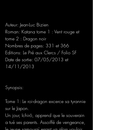
Auteur: Jean-Luc Bizien
Roman: Katana tome 1 : Vent rouge et 
tome 2 : Dragon noir
Nombres de pages: 331 et 366
Editions: Le Pré aux Clercs / Folio SF
Date de sortie: 07/05/2013 et 
14/11/2013
Synopsis: 
Tome 1: Le roi-dragon excerce sa tyrannie 
sur le Japon.
Un jour, Ichirô, apprend que le souverain 
a tué ses parents. Assoiffé de vengeance, 
le jeune samouraï errant va alors vouloir 