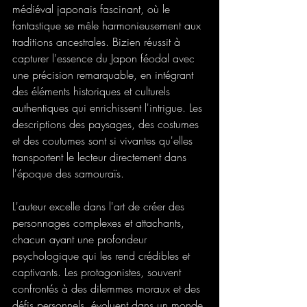
médiéval japonais fascinant, où le 
fantastique se mêle harmonieusement aux 
traditions ancestrales. Bizien réussit à 
capturer l'essence du Japon féodal avec 
une précision remarquable, en intégrant 
des éléments historiques et culturels 
authentiques qui enrichissent l'intrigue. Les 
descriptions des paysages, des costumes 
et des coutumes sont si vivantes qu'elles 
transportent le lecteur directement dans 
l'époque des samouraïs.
L'auteur excelle dans l'art de créer des 
personnages complexes et attachants, 
chacun ayant une profondeur 
psychologique qui les rend crédibles et 
captivants. Les protagonistes, souvent 
confrontés à des dilemmes moraux et des 
défis personnels, évoluent dans un monde 