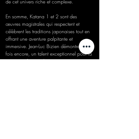
de cet univers riche et complexe.
En somme, Katana 1 et 2 sont des 
œuvres magistrales qui respectent et 
célèbrent les traditions japonaises tout en 
offrant une aventure palpitante et 
immersive. Jean-Luc Bizien démontre, une 
fois encore, un talent exceptionnel pour la 
narration, faisant de ces romans un 
incontournable pour les amateurs de 
littérature historique et fantastique.
BookCommunity
Bookstagram
Bookreview
BooktokFrance
AuteurFrançais
Bibliophile
Instalivre
PageTurner
Jean-LucBizien
RomanFantastique
Katana
Folio
KatanaVentRouge
KatanaDragonNoir