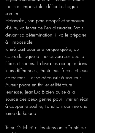
réaliser l'impossible, défier le shogun 
sorcier.
Hatanaka, son père adoptif et samouraï 
d'élite, va tenter de l'en dissuader. Mais 
devant sa détermination, il va le préparer 
à l'impossible.
Ichirô part pour une longue quête, au 
cours de laquelle il retrouvera ses quatre 
frères et soeurs. Il devra les accepter dans 
leurs différences, réunir leurs forces et leurs 
caractères... et se découvrir à son tour.
Auteur phare en thriller et littérature 
jeunesse, Jean-Luc Bizien puise à la 
source des deux genres pour livrer un récit 
à couper le souffle, tranchant comme une 
lame de katana.
Tome 2: Ichirô et les siens ont affronté de 