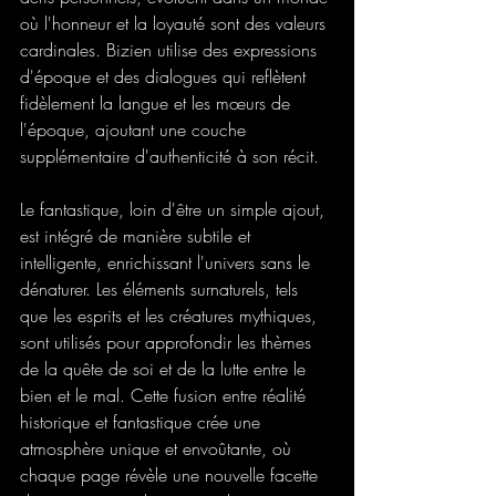
où l'honneur et la loyauté sont des valeurs 
cardinales. Bizien utilise des expressions 
d'époque et des dialogues qui reflètent 
fidèlement la langue et les mœurs de 
l'époque, ajoutant une couche 
supplémentaire d'authenticité à son récit.
Le fantastique, loin d'être un simple ajout, 
est intégré de manière subtile et 
intelligente, enrichissant l'univers sans le 
dénaturer. Les éléments surnaturels, tels 
que les esprits et les créatures mythiques, 
sont utilisés pour approfondir les thèmes 
de la quête de soi et de la lutte entre le 
bien et le mal. Cette fusion entre réalité 
historique et fantastique crée une 
atmosphère unique et envoûtante, où 
chaque page révèle une nouvelle facette 