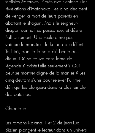
terribles épreuves. Après avoir entendu les 
révélations d'Hatanaka, les cinq décident 
de venger la mort de leurs parents en 
abattant le shogun. Mais le seigneur-
dragon connaît sa puissance, et désire 
l'affrontement. Une seule arme peut 
vaincre le monstre : le katana du défunt 
Toshirô, dont la lame a été bénie des 
dieux. Où se trouve cette lame de 
légende ? Existe-t-elle seulement ? Qui 
peut se montrer digne de la manier ? Les 
cinq devront s'unir pour relever l'ultime 
défi qui les plongera dans la plus terrible 
des batailles.
Chronique: 
Les romans Katana 1 et 2 de Jean-Luc 
Bizien plongent le lecteur dans un univers 