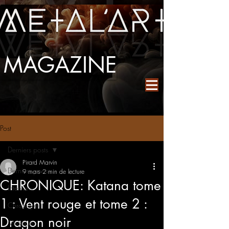
MAGAZINE
Post
Derniers posts
Pirard Marvin
Derniers posts
9 mars
2 min de lecture
CHRONIQUE: Katana tome
Interview
1 : Vent rouge et tome 2 :
Chronique
Dragon noir
Musique