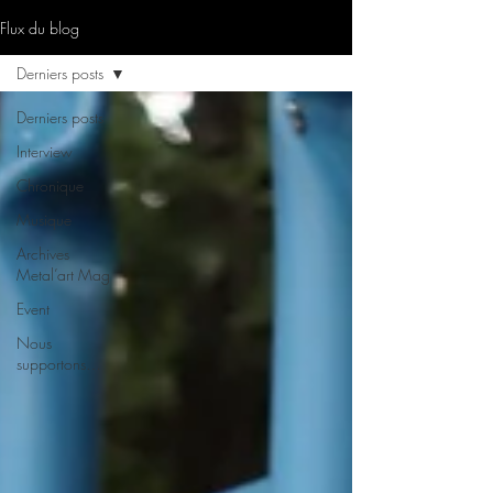
Flux du blog
Derniers posts
Derniers posts
Interview
Chronique
Musique
Archives
Metal’art Mag
Event
Nous
supportons…