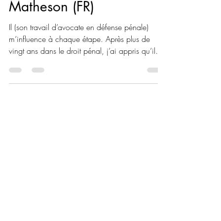
INTERVIEW : Nadine
Matheson (FR)
Il (son travail d’avocate en défense pénale)
m’influence à chaque étape. Après plus de
vingt ans dans le droit pénal, j’ai appris qu’il
n’existe pas de clichés ni de stéréotypes lorsqu’il
s’agit des personnes