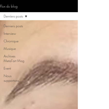
Flux du blog
Derniers posts
Derniers posts
Interview
Chronique
Musique
Archives
Metal’art Mag
Event
Nous
supportons…