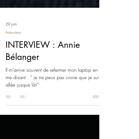
29 juin
Interview
INTERVIEW : Annie
Bélanger
Il m’arrive souvent de refermer mon laptop en
me disant : ” je ne peux pas croire que je suis
allée jusque là!”