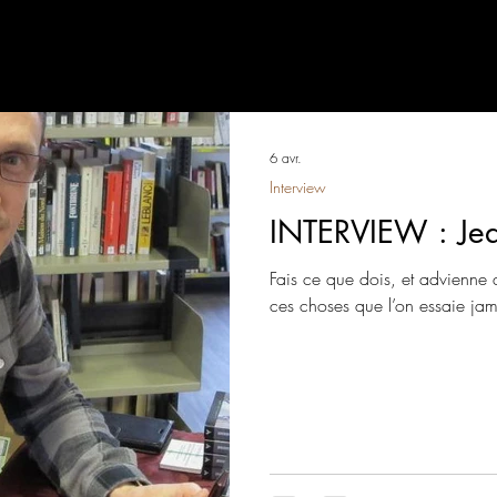
chives Metal’art Mag
Event
Nous supportons…
6 avr.
Interview
INTERVIEW : Je
Fais ce que dois, et advienne 
ces choses que l’on essaie jam