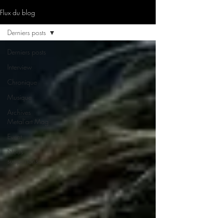
Flux du blog
Derniers posts
Derniers posts
Interview
Chronique
Musique
Archives
Metal’art Mag
Event
Nous
supportons…