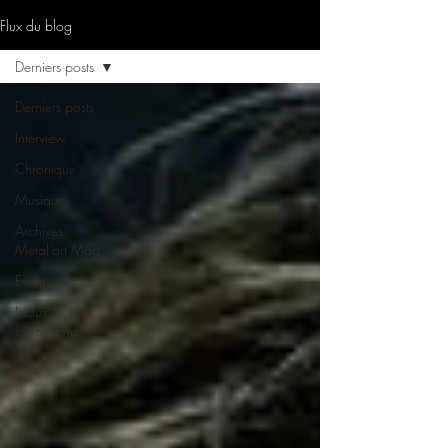
Flux du blog
Derniers posts
Derniers posts
Interview
Chronique
Musique
Archives
Metal’art Mag
Event
Nous
supportons…