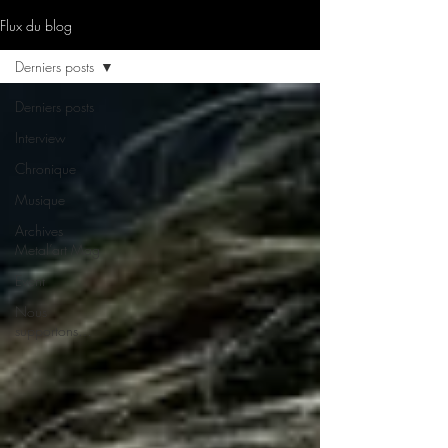
Flux du blog
Derniers posts
Derniers posts
Interview
Chronique
Musique
Archives
Metal’art Mag
Event
Nous
supportons…