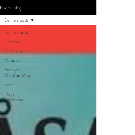
Flux du blog
Derniers posts
Derniers posts
Interview
Chronique
Musique
Archives
Metal’art Mag
Event
Nous
supportons…