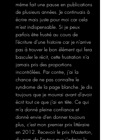
même fait une pause en publications 
de plusieurs années. Je continuais à 
écrire mais juste pour moi car cela 
m’est indispensable. Si je peux 
parfois être frustré au cours de 
l’écriture d’une histoire car je n’arrive 
pas à trouver le bon élément qui fera 
basculer le récit, cette frustration n’a 
jamais pris des proportions 
incontrôlées. Par contre, j’ai la 
chance de ne pas connaître le 
syndrome de la page blanche. Je dis 
toujours que je mourrai avant d’avoir 
écrit tout ce que j’ai en tête. Ce qui 
m’a donné pleine confiance et 
donné envie d’en donner toujours 
plus, c’est mon premier prix littéraire 
en 2012. Recevoir le prix Masterton, 
du nom de l’auteur que j’admire le 