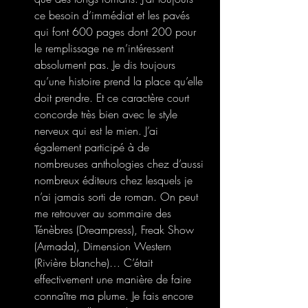
ce besoin d’immédiat et les pavés 
qui font 600 pages dont 200 pour 
le remplissage ne m’intéressent 
absolument pas. Je dis toujours 
qu’une histoire prend la place qu’elle 
doit prendre. Et ce caractère court 
concorde très bien avec le style 
nerveux qui est le mien. J’ai 
également participé à de 
nombreuses anthologies chez d’aussi 
nombreux éditeurs chez lesquels je 
n’ai jamais sorti de roman. On peut 
me retrouver au sommaire des 
Ténèbres (Dreampress), Freak Show 
(Armada), Dimension Western 
(Rivière blanche)… C’était 
effectivement une manière de faire 
connaître ma plume. Je fais encore 