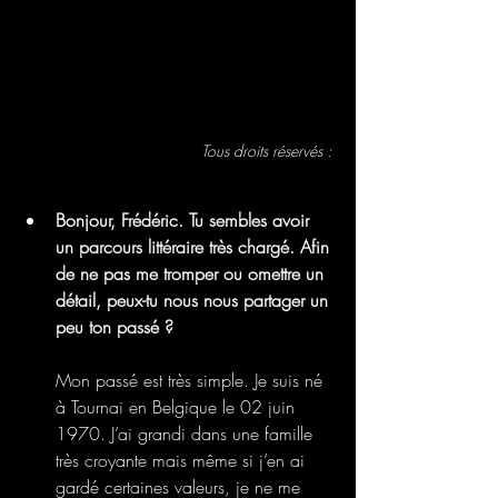
Tous droits réservés : 
Bonjour, Frédéric. Tu sembles avoir 
un parcours littéraire très chargé. Afin 
de ne pas me tromper ou omettre un 
détail, peux-tu nous nous partager un 
peu ton passé ? 
Mon passé est très simple. Je suis né 
à Tournai en Belgique le 02 juin 
1970. J’ai grandi dans une famille 
très croyante mais même si j’en ai 
gardé certaines valeurs, je ne me 