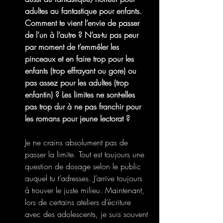
adultes au fantastique pour enfants. 
Comment te vient l’envie de passer 
de l’un à l’autre ? N’as-tu pas peur 
par moment de t’emmêler les 
pinceaux et en faire trop pour les 
enfants (trop effrayant ou gore) ou 
pas assez pour les adultes (trop 
enfantin) ? Les limites ne sont-elles 
pas trop dur à ne pas franchir pour 
les romans pour jeune lectorat ?
Je ne crains absolument pas de 
passer la limite. Tout est toujours une 
question de dosage selon le public 
auquel tu t’adresses. J’arrive toujours 
à trouver le juste milieu. Maintenant, 
lors de certains ateliers d’écriture 
avec des adolescents, je suis souvent 