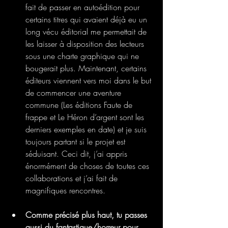
fait de passer en autoédition pour 
certains titres qui avaient déjà eu un 
long vécu éditorial me permettait de 
les laisser à disposition des lecteurs 
sous une charte graphique qui ne 
bougerait plus. Maintenant, certains 
éditeurs viennent vers moi dans le but 
de commencer une aventure 
commune (Les éditions Faute de 
frappe et Le Héron d’argent sont les 
derniers exemples en date) et je suis 
toujours partant si le projet est 
séduisant. Ceci dit, j’ai appris 
énormément de choses de toutes ces 
collaborations et j’ai fait de 
magnifiques rencontres.
Comme précisé plus haut, tu passes 
aussi du fantastique/horreur pour 