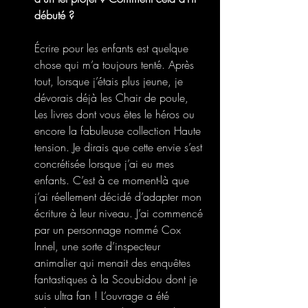
débuté ? 
Écrire pour les enfants est quelque 
chose qui m’a toujours tenté. Après 
tout, lorsque j’étais plus jeune, je 
dévorais déjà les Chair de poule, 
Les livres dont vous êtes le héros ou 
encore la fabuleuse collection Haute 
tension. Je dirais que cette envie s’est 
concrétisée lorsque j’ai eu mes 
enfants. C’est à ce moment-là que 
j’ai réellement décidé d’adapter mon 
écriture à leur niveau. J’ai commencé 
par un personnage nommé Cox 
Innel, une sorte d’inspecteur 
animalier qui menait des enquêtes 
fantastiques à la Scoubidou dont je 
suis ultra fan ! L’ouvrage a été