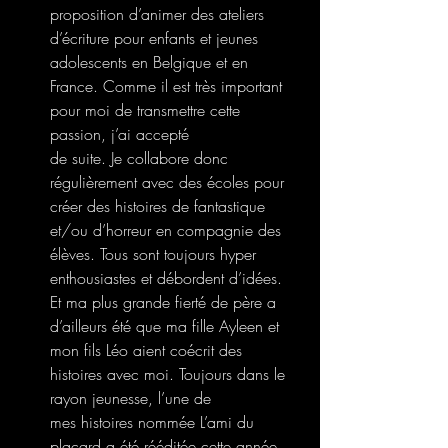
proposition d’animer des ateliers 
d’écriture pour enfants et jeunes 
adolescents en Belgique et en 
France. Comme il est très important 
pour moi de transmettre cette 
passion, j’ai accepté
de suite. Je collabore donc 
régulièrement avec des écoles pour 
créer des histoires de fantastique 
et/ou d’horreur en compagnie des 
élèves. Tous sont toujours hyper 
enthousiastes et débordent d’idées. 
Et ma plus grande fierté de père a 
d’ailleurs été que ma fille Ayleen et 
mon fils Léo aient coécrit des 
histoires avec moi. Toujours dans le 
rayon jeunesse, l’une de
mes histoires nommée L’ami du 
placard a été rééditée cette année 