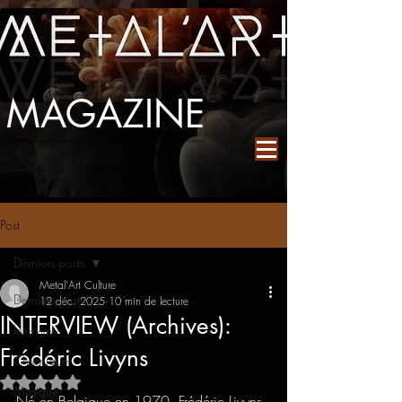
MAGAZINE
Post
Derniers posts
Metal'Art Culture
Derniers posts
12 déc. 2025
10 min de lecture
INTERVIEW (Archives):
Interview
Frédéric Livyns
Chronique
Noté NaN étoiles sur 5.
Musique
Né en Belgique en 1970, Frédéric Livyns 