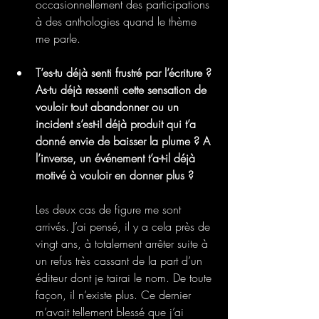
occasionnellement des participations 
à des anthologies quand le thème 
me parle.
T’es-tu déjà senti frustré par l’écriture ? 
As-tu déjà ressenti cette sensation de 
vouloir tout abandonner ou un 
incident s’est-il déjà produit qui t’a 
donné envie de baisser la plume ? A 
l’inverse, un événement t’a-t-il déjà 
motivé à vouloir en donner plus ?
Les deux cas de figure me sont 
arrivés. J’ai pensé, il y a cela près de 
vingt ans, à totalement arrêter suite à 
un refus très cassant de la part d’un 
éditeur dont je tairai le nom. De toute 
façon, il n’existe plus. Ce dernier 
m’avait tellement blessé que j’ai 