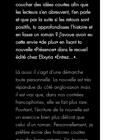
coucher des idées courtes afin que 
les lecteurs s’en abreuvent, t’en parle 
et que par la suite si les retours sont 
positifs, tu approfondisses l’histoire et 
en fasse un roman ? J’avoue avoir eu 
cette envie «de plus» en lisant ta 
nouvelle «Présence» dans le recueil 
édité chez Elixyria «Entrez...».
Là aussi il s’agit d’une démarche 
toute personnelle. La nouvelle est très 
répandue du côté anglo-saxon mais 
il est vrai que, dans nos contrées 
francophones, elle se fait plus rare. 
Pourtant, l’écriture de la nouvelle est 
un exercice bien plus délicat que 
celui d’un roman. Personnellement, je 
préfère écrire des histoires courtes 
que des longs romans. J’ai toujours 