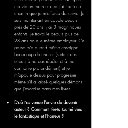
ma vie en main et que j’ai tracé ce 
chemin que je m’efforce de suivre. Je 
suis maintenant en couple depuis 
près de 20 ans, j’ai 3 magnifiques 
enfants, je travaille depuis plus de 
28 ans pour le même employeur. Ce 
passé m’a quand même enseigné 
beaucoup de choses (surtout des 
erreurs à ne pas répéter et à me 
connaître profondément) et je 
m’appuie dessus pour progresser 
même s’il a laissé quelques démons 
que j’exorcise dans mes livres. 
D’où t’es venue l’envie de devenir 
auteur ? Comment t’es-tu tourné vers 
le fantastique et l’horreur ?