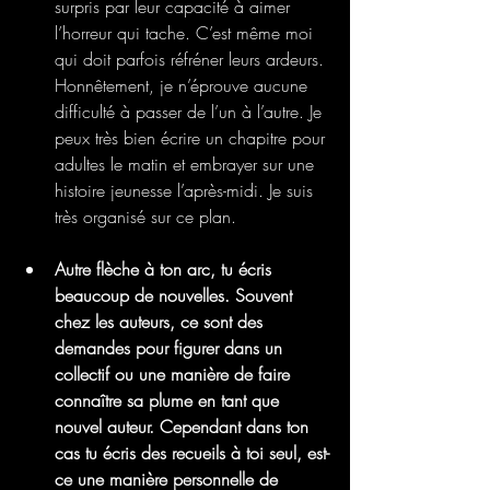
surpris par leur capacité à aimer 
l’horreur qui tache. C’est même moi 
qui doit parfois réfréner leurs ardeurs. 
Honnêtement, je n’éprouve aucune 
difficulté à passer de l’un à l’autre. Je 
peux très bien écrire un chapitre pour 
adultes le matin et embrayer sur une 
histoire jeunesse l’après-midi. Je suis 
très organisé sur ce plan.
Autre flèche à ton arc, tu écris 
beaucoup de nouvelles. Souvent 
chez les auteurs, ce sont des 
demandes pour figurer dans un 
collectif ou une manière de faire 
connaître sa plume en tant que 
nouvel auteur. Cependant dans ton 
cas tu écris des recueils à toi seul, est-
ce une manière personnelle de 