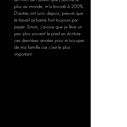
plus au monde, m’a boosté à 200%. 
D’autres ont suivi depuis, preuve que 
le travail acharné finit toujours par 
payer. Sinon, j’avoue que je lève un 
peu plus souvent le pied en écriture 
ces dernières années pour m’occuper 
de ma famille car c’est le plus 
important.