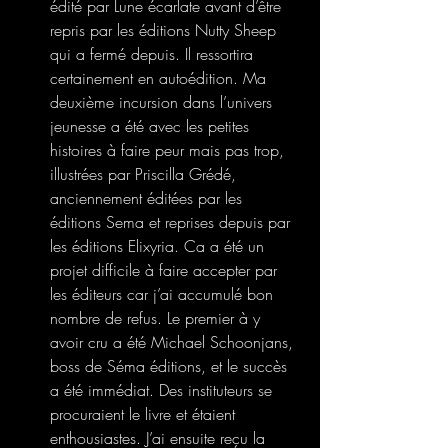
édité par Lune écarlate avant d’être 
repris par les éditions Nutty Sheep 
qui a fermé depuis. Il ressortira 
certainement en autoédition. Ma 
deuxième incursion dans l’univers 
jeunesse a été avec les petites 
histoires à faire peur mais pas trop, 
illustrées par Priscilla Grédé, 
anciennement éditées par les 
éditions Sema et reprises depuis par 
les éditions Elixyria. Ca a été un 
projet difficile à faire accepter par 
les éditeurs car j’ai accumulé bon 
nombre de refus. Le premier à y 
avoir cru a été Michael Schoonjans, 
boss de Séma éditions, et le succès 
a été immédiat. Des instituteurs se 
procuraient le livre et étaient 
enthousiastes. J’ai ensuite reçu la 