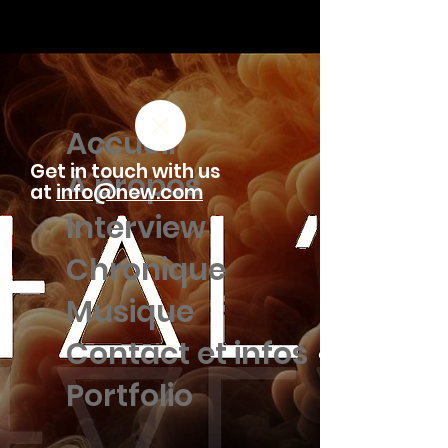
Accueil
Get in touch with us
À propos
at
info@new.com
Interview
Chronique
Musique
Contact et infos
Portfolio