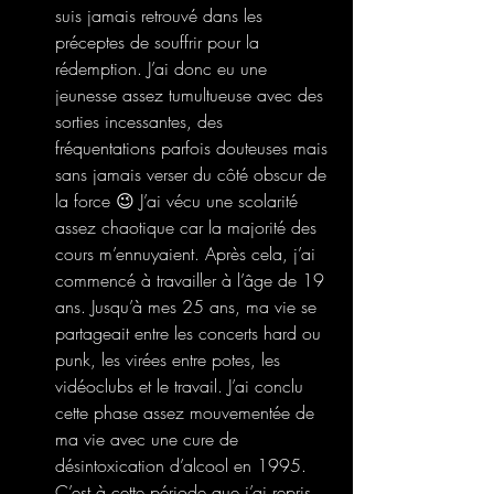
suis jamais retrouvé dans les 
préceptes de souffrir pour la 
rédemption. J’ai donc eu une 
jeunesse assez tumultueuse avec des 
sorties incessantes, des 
fréquentations parfois douteuses mais 
sans jamais verser du côté obscur de 
la force 😉 J’ai vécu une scolarité 
assez chaotique car la majorité des 
cours m’ennuyaient. Après cela, j’ai 
commencé à travailler à l’âge de 19 
ans. Jusqu’à mes 25 ans, ma vie se 
partageait entre les concerts hard ou 
punk, les virées entre potes, les 
vidéoclubs et le travail. J’ai conclu 
cette phase assez mouvementée de 
ma vie avec une cure de  
désintoxication d’alcool en 1995. 
C’est à cette période que j’ai repris 