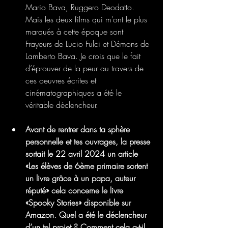
Mario Bava, Ruggero Deodatto. 
Mais les deux films qui m’ont le plus 
marqués à cette époque sont 
Frayeurs de Lucio Fulci et Démons de 
Lamberto Bava. Je crois que le fait 
d’éprouver de la peur au travers de 
ces oeuvres écrites et 
cinématographiques a été le 
véritable déclencheur.
Avant de rentrer dans ta sphère 
personnelle et tes ouvrages, la presse 
sortait le 22 avril 2024 un article 
«Les élèves de 6ème primaire sortent 
un livre grâce à un papa, auteur 
réputé» cela concerne le livre 
«Spooky Stories» disponible sur 
Amazon. Quel a été le déclencheur 
d’un tel projet ? Comment cela a-t-il 