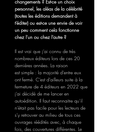
changements ? Est-ce un choix 
personnel, les aléas de la célébrité 
(toutes les éditions demandent à 
t’éditer) ou est-ce une envie de voir 
un peu comment cela fonctionne 
chez l’un ou chez l’autre ?
Il est vrai que j’ai connu de très 
nombreux éditeurs lors de ces 20 
dernières années. La raison
est simple : la majorité d’entre eux 
ont fermé. C’est d’ailleurs suite à la 
fermeture de 4 éditeurs en 2022 que 
j’ai décidé de me lancer en 
autoédition. Il faut reconnaitre qu’il 
n’était pas facile pour les lecteurs de 
s’y retrouver au milieu de tous ces 
ouvrages réédités avec, à chaque 
fois, des couvertures différentes. Le 