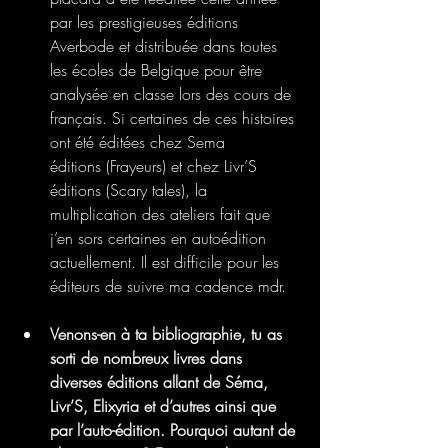
par les prestigieuses éditions 
Averbode et distribuée dans toutes 
les écoles de Belgique pour être 
analysée en classe lors des cours de 
français. Si certaines de ces histoires 
ont été éditées chez Sema
éditions (Frayeurs) et chez Livr’S 
éditions (Scary tales), la 
multiplication des ateliers fait que 
j’en sors certaines en autoédition 
actuellement. Il est difficile pour les 
éditeurs de suivre ma cadence mdr.
Venons-en à ta bibliographie, tu as 
sorti de nombreux livres dans 
diverses éditions allant de Séma, 
Livr’S, Elixyria et d’autres ainsi que 
par l’auto-édition. Pourquoi autant de 