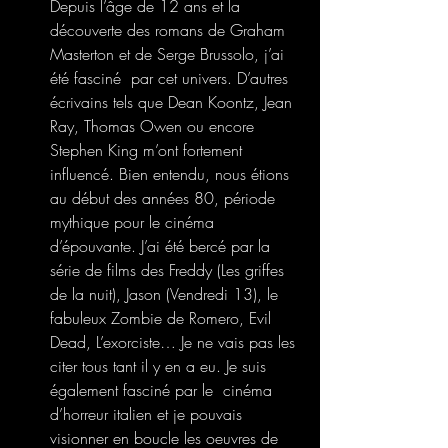
Depuis l’âge de 12 ans et la 
découverte des romans de Graham 
Masterton et de Serge Brussolo, j’ai 
été fasciné  par cet univers. D’autres 
écrivains tels que Dean Koontz, Jean 
Ray, Thomas Owen ou encore 
Stephen King m’ont fortement 
influencé. Bien entendu, nous étions 
au début des années 80, période 
mythique pour le cinéma 
d’épouvante. J’ai été bercé par la 
série de films des Freddy (Les griffes 
de la nuit), Jason (Vendredi 13), le 
fabuleux Zombie de Romero, Evil 
Dead, L’exorciste… Je ne vais pas les 
citer tous tant il y en a eu. Je suis 
également fasciné par le  cinéma 
d’horreur italien et je pouvais 
visionner en boucle les oeuvres de 