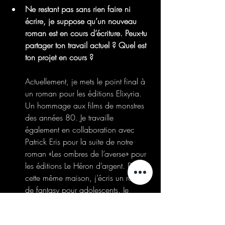
Ne restant pas sans rien faire ni 
écrire, je suppose qu’un nouveau 
roman est en cours d’écriture. Peux-tu 
partager ton travail actuel ? Quel est 
ton projet en cours ?
Actuellement, je mets le point final à 
un roman pour les éditions Elixyria. 
Un hommage aux films de monstres 
des années 80. Je travaille 
également en collaboration avec 
Patrick Eris pour la suite de notre 
roman «Les ombres de l’averse» pour 
les éditions Le Héron d’argent. Pour 
cette même maison, j’écris un roman 
de fantasy pour adolescents. Je 
travaille également sur deux 
adaptations en bande dessinée de 