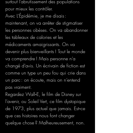
surtout l’abrutissement des populations 
pour mieux les contrôler.
Avec L’Épidémie, je me disais : 
maintenant, on va arrêter de stigmatiser 
les personnes obèses. On va abandonner 
les tableaux de calories et les 
médicaments amaigrissants. On va 
devenir plus bienveillants ! Tout le monde 
va comprendre ! Mais personne n’a 
changé d’avis. Un écrivain de fiction est 
comme un type un peu fou qui crie dans 
un parc : on écoute, mais on n’entend 
pas vraiment.
Regardez Wall‑E, le film de Disney sur 
l’avenir, ou Soleil Vert, ce film dystopique 
de 1973, plus actuel que jamais. Est‑ce 
que ces histoires nous font changer 
quelque chose ? Malheureusement, non.