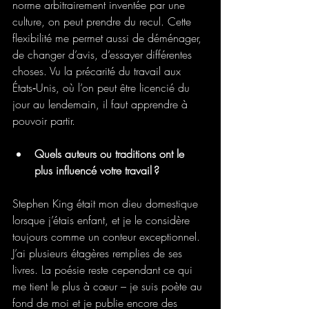
norme arbitrairement inventée par une 
culture, on peut prendre du recul. Cette 
flexibilité me permet aussi de déménager, 
de changer d’avis, d’essayer différentes 
choses. Vu la précarité du travail aux 
États‑Unis, où l’on peut être licencié du 
jour au lendemain, il faut apprendre à 
pouvoir partir.
Quels auteurs ou traditions ont le 
plus influencé votre travail ?
Stephen King était mon dieu domestique 
lorsque j’étais enfant, et je le considère 
toujours comme un conteur exceptionnel. 
J’ai plusieurs étagères remplies de ses 
livres. La poésie reste cependant ce qui 
me tient le plus à cœur – je suis poète au 
fond de moi et je publie encore des 