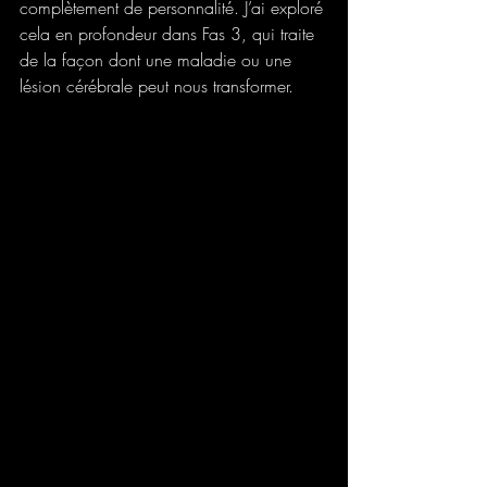
complètement de personnalité. J’ai exploré 
cela en profondeur dans Fas 3, qui traite 
de la façon dont une maladie ou une 
lésion cérébrale peut nous transformer.