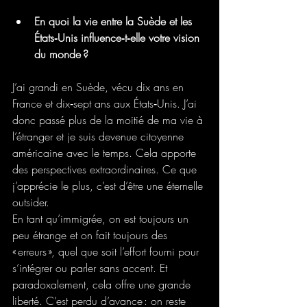
En quoi la vie entre la Suède et les 
États‑Unis influence‑t‑elle votre vision 
du monde ?
J’ai grandi en Suède, vécu dix ans en 
France et dix‑sept ans aux États‑Unis. J’ai 
donc passé plus de la moitié de ma vie à 
l’étranger et je suis devenue citoyenne 
américaine avec le temps. Cela apporte 
des perspectives extraordinaires. Ce que 
j’apprécie le plus, c’est d’être une éternelle 
outsider.
En tant qu’immigrée, on est toujours un 
peu étrange et on fait toujours des 
« erreurs », quel que soit l’effort fourni pour 
s’intégrer ou parler sans accent. Et 
paradoxalement, cela offre une grande 
liberté. C’est perdu d’avance : on reste 