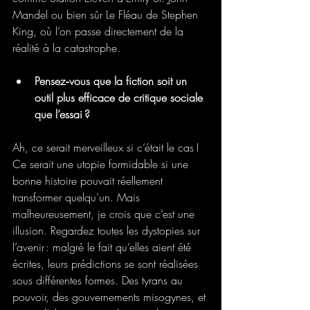
Mandel ou bien sûr Le Fléau de Stephen 
King, où l’on passe directement de la 
réalité à la catastrophe.
Pensez‑vous que la fiction soit un 
outil plus efficace de critique sociale 
que l’essai ?
Ah, ce serait merveilleux si c’était le cas ! 
Ce serait une utopie formidable si une 
bonne histoire pouvait réellement 
transformer quelqu’un. Mais 
malheureusement, je crois que c’est une 
illusion. Regardez toutes les dystopies sur 
l’avenir : malgré le fait qu’elles aient été 
écrites, leurs prédictions se sont réalisées 
sous différentes formes. Des tyrans au 
pouvoir, des gouvernements misogynes, et 