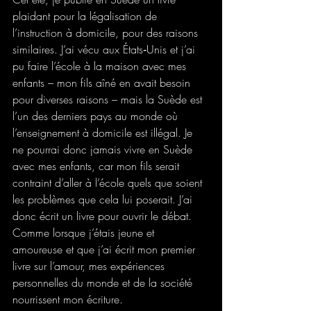
plaidant pour la légalisation de 
l’instruction à domicile, pour des raisons 
similaires. J’ai vécu aux États‑Unis et j’ai 
pu faire l’école à la maison avec mes 
enfants – mon fils aîné en avait besoin 
pour diverses raisons – mais la Suède est 
l’un des derniers pays au monde où 
l’enseignement à domicile est illégal. Je 
ne pourrai donc jamais vivre en Suède 
avec mes enfants, car mon fils serait 
contraint d’aller à l’école quels que soient 
les problèmes que cela lui poserait. J’ai 
donc écrit un livre pour ouvrir le débat. 
Comme lorsque j’étais jeune et 
amoureuse et que j’ai écrit mon premier 
livre sur l’amour, mes expériences 
personnelles du monde et de la société 
nourrissent mon écriture.