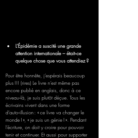
L’Épidémie a suscité une grande 
attention internationale – était‑ce 
quelque chose que vous attendiez ?
Pour être honnête, j’espérais beaucoup 
plus !!! (rires) Le livre n’est même pas 
encore publié en anglais, donc à ce 
niveau‑là, je suis plutôt déçue. Tous les 
écrivains vivent dans une forme 
d’auto‑illusion : « ce livre va changer le 
monde ! », « je suis un génie ! ». Pendant 
l’écriture, on doit y croire pour pouvoir 
tenir et continuer. Et aussi pour supporter 