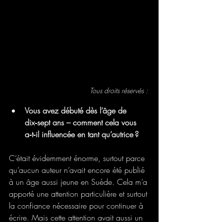
Tous droits réservés : 
Vous avez débuté dès l’âge de 
dix‑sept ans – comment cela vous 
a‑t‑il influencée en tant qu’autrice ?
C’était évidemment énorme, surtout parce 
qu’aucun auteur n’avait encore été publié 
à un âge aussi jeune en Suède. Cela m’a 
apporté une attention particulière et surtout 
la confiance nécessaire pour continuer à 
écrire. Mais cette attention avait aussi un 