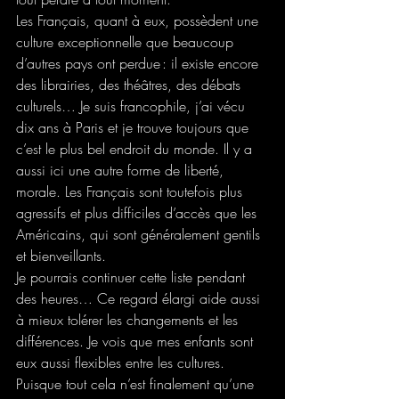
Les Français, quant à eux, possèdent une 
culture exceptionnelle que beaucoup 
d’autres pays ont perdue : il existe encore 
des librairies, des théâtres, des débats 
culturels… Je suis francophile, j’ai vécu 
dix ans à Paris et je trouve toujours que 
c’est le plus bel endroit du monde. Il y a 
aussi ici une autre forme de liberté, 
morale. Les Français sont toutefois plus 
agressifs et plus difficiles d’accès que les 
Américains, qui sont généralement gentils 
et bienveillants.
Je pourrais continuer cette liste pendant 
des heures… Ce regard élargi aide aussi 
à mieux tolérer les changements et les 
différences. Je vois que mes enfants sont 
eux aussi flexibles entre les cultures. 
Puisque tout cela n’est finalement qu’une 