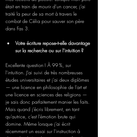
était en train de mourir d’un cancer, j’ai 
traité la peur de sa mort à travers le 
combat de Célia pour sauver son père 
dans Fas 3.
Votre écriture repose‑t‑elle davantage 
sur la recherche ou sur l’intuition ?
Excellente question ! À 99 %, sur 
l’intuition. J’ai suivi de très nombreuses 
études universitaires et j’ai deux diplômes 
— une licence en philosophie de l’art et 
une licence en sciences des religions — 
je sais donc parfaitement manier les faits. 
Mais quand j’écris librement, en tant 
qu’autrice, c’est l’émotion brute qui 
domine. Même lorsque j’ai écrit 
récemment un essai sur l’instruction à 