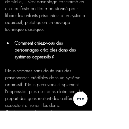
domicile, il s’est davantage transformé en 
un manifeste politique passionné pour 
libérer les enfants prisonniers d’un système 
oppressif, plutôt qu’en un ouvrage 
technique classique.
Comment créez‑vous des 
personnages crédibles dans des 
systèmes oppressifs ?
Nous sommes sans doute tous des 
personnages crédibles dans un système 
oppressif. Nous percevons simplement 
l’oppression plus ou moins clairement. La 
plupart des gens mettent des œillères, 
acceptent et serrent les dents. 
Quelques‑uns résistent. Autrement dit, 
j’écris sur des gens ordinaires.