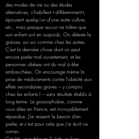
des modes de vie ou des études 
alternatives, s’habillent « différemment », 
épousent quelqu’un d’une autre culture, 
etc., mais presque aucun ne tolère que 
son enfant soit en surpoids. On déteste la 
graisse, sur soi comme chez les autres. 
C’est la dernière chose dont on peut 
encore parler mal ouvertement, et les 
personnes obèses ont du mal à être 
embauchées. On encourage même la 
prise de médicaments contre l’obésité aux 
effets secondaires graves – y compris 
chez les enfants ! – sans résultats établis à 
long terme. La grossophobie, comme 
vous dites en France, est incroyablement 
répandue. J’ai ressenti le besoin d’en 
parler, et c’est pour cela que j’ai écrit ce 
roman.
Cet été, je publie en Suède un livre 