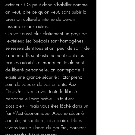
extérieur. On peut donc s’habiller comme 
on veut, dire ce qu’on veut, sans subir la 
pression culturelle interne de devoir 
ressembler aux autres.
On voit aussi plus clairement un pays de 
l’extérieur. Les Suédois sont homogènes, 
se ressemblent tous et ont peur de sortir de 
la norme. Ils sont extrêmement contrôlés 
par les autorités et manquent totalement 
de liberté personnelle. En contrepartie, il 
existe une grande sécurité : l’État prend 
soin de vous et de vos enfants. Aux 
États‑Unis, vous avez toute la liberté 
personnelle imaginable – « tout est 
possible » – mais vous êtes lâché dans un 
Far West économique. Aucune sécurité 
sociale, ni sanitaire, ni scolaire. Nous 
vivons tous au bord du gouffre, pouvant 
tout perdre à tout moment.