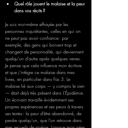
Quel rôle jouent le malaise et la peur 
dans vos récits ?
Je suis moi‑même effrayée par les 
personnes inquiétantes, celles en qui on 
ne peut pas avoir confiance : par 
exemple, des gens qui boivent trop et 
changent de personnalité, qui deviennent 
quelqu’un d’autre après quelques verres. 
Je pense que cela influence mon écriture 
et que j’intègre ce malaise dans mes 
livres, en particulier dans Fas 3. Le 
malaise lié aux corps — y compris le sien 
— était déjà très présent dans L’Épidémie.
Un écrivain travaille évidemment ses 
propres expériences et ses peurs à travers 
ses textes : la peur d’être abandonné, de 
perdre quelqu’un, que l’on retrouve dans 
mes recueils de poésie. Lorsque mon père 