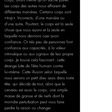
Les corps des autres nous effraient de 
différentes manières. Certains corps sont 
« trop ». Incorrects, d’une manière ou 
d’une autre. Pourtant, le corps est la seule 
chose que nous ayons et la seule en 
laquelle nous devrions oser avoir 
confiance. Or très peu de personnes font 
confiance aux capacités, à la valeur 
intrinsèque ou aux signaux de leur propre 
corps. Je trouve cela fascinant : cette 
étrange lutte de l’être humain contre 
lui‑même. Cette illusion selon laquelle 
nous serions un petit dieu assis dans notre 
tête, qui décide de tout, alors que le 
cerveau est aussi le corps ; une simple 
masse de graisse et de nerfs dont la 
moindre perturbation peut vous faire 
perdre la raison ou changer 