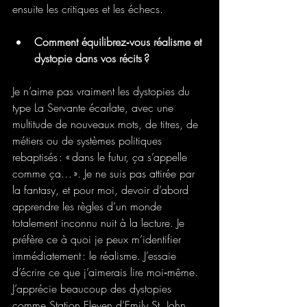
ensuite les critiques et les échecs.
Comment équilibrez‑vous réalisme et 
dystopie dans vos récits ?
Je n’aime pas vraiment les dystopies du 
type La Servante écarlate, avec une 
multitude de nouveaux mots, de titres, de 
métiers ou de systèmes politiques 
rebaptisés : « dans le futur, ça s’appelle 
comme ça… ». Je ne suis pas attirée par 
la fantasy, et pour moi, devoir d’abord 
apprendre les règles d’un monde 
totalement inconnu nuit à la lecture. Je 
préfère ce à quoi je peux m’identifier 
immédiatement : le réalisme. J’essaie 
d’écrire ce que j’aimerais lire moi‑même. 
J’apprécie beaucoup des dystopies 
comme Station Eleven d’Emily St. John 