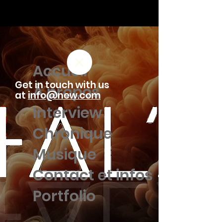
Accueil
Get in touch with us
À propos
at
info@new.com
Interview
Chronique
Musique
Contact et infos
Portfolio