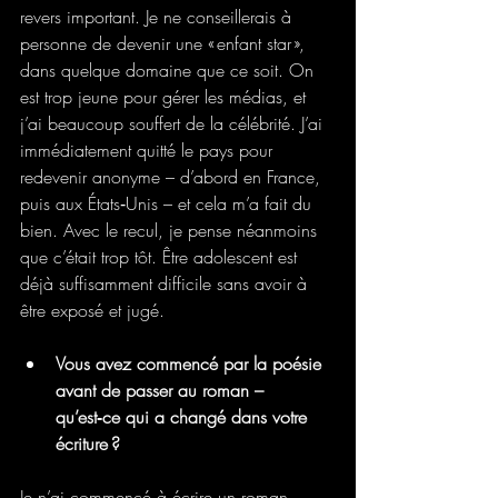
revers important. Je ne conseillerais à 
personne de devenir une « enfant star », 
dans quelque domaine que ce soit. On 
est trop jeune pour gérer les médias, et 
j’ai beaucoup souffert de la célébrité. J’ai 
immédiatement quitté le pays pour 
redevenir anonyme – d’abord en France, 
puis aux États‑Unis – et cela m’a fait du 
bien. Avec le recul, je pense néanmoins 
que c’était trop tôt. Être adolescent est 
déjà suffisamment difficile sans avoir à 
être exposé et jugé.
Vous avez commencé par la poésie 
avant de passer au roman – 
qu’est‑ce qui a changé dans votre 
écriture ?
Je n’ai commencé à écrire un roman 