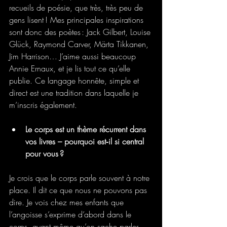
recueils de poésie, que très, très peu de 
gens lisent ! Mes principales inspirations 
sont donc des poètes : Jack Gilbert, Louise 
Glück, Raymond Carver, Märta Tikkanen, 
Jim Harrison… J’aime aussi beaucoup 
Annie Ernaux, et je lis tout ce qu’elle 
publie. Ce langage honnête, simple et 
direct est une tradition dans laquelle je 
m’inscris également.
Le corps est un thème récurrent dans 
vos livres – pourquoi est‑il si central 
pour vous ?
Je crois que le corps parle souvent à notre 
place. Il dit ce que nous ne pouvons pas 
dire. Je vois chez mes enfants que 
l’angoisse s’exprime d’abord dans le 
corps, avant même qu’on sache parler. 