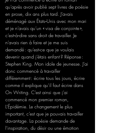
qu’après avoir publié sept livres de poésie 
en prose, dix ans plus tard. J’avais 
déménagé aux États‑Unis avec mon mari 
et je n’avais qu’un « visa de conjointe », 
c’est‑à‑dire sans droit de travailler. Je 
n’avais rien à faire et je me suis 
demandé : qu’est‑ce que je voulais 
devenir quand j’étais enfant ? Réponse : 
Stephen King. Mon idole de jeunesse. J’ai 
donc commencé à travailler 
différemment : écrire tous les jours, écrire 
comme il explique qu’il faut écrire dans 
On Writing. C’est ainsi que j’ai 
commencé mon premier roman, 
L’Épidémie. Le changement le plus 
important, c’est que je pouvais travailler 
davantage. La poésie demande de 
l’inspiration, du désir ou une émotion 