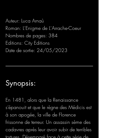
Auteur: Luca Arnaù
Roman: L'Enigme de L'Arrache-Coeur
Nombres de pages: 384
Editions: City Editions
Date de sortie: 24/05/2023
Synopsis: 
En 1481, alors que la Renaissance 
s’épanouit et que le règne des Médicis est 
à son apogée, la ville de Florence 
frissonne de terreur. Un assassin sème des 
cadavres après leur avoir subir de terribles 
tortures. Désemparé face à cette série de 