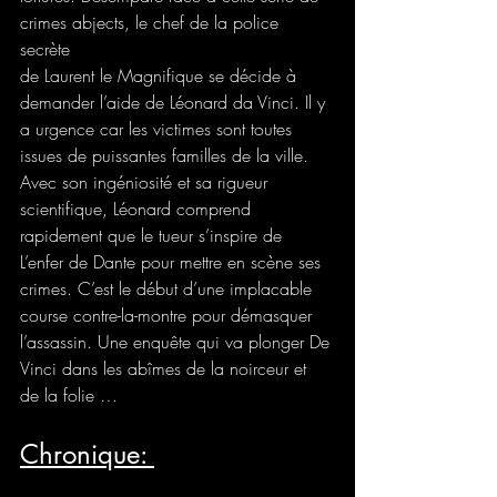
crimes abjects, le chef de la police 
secrète 
de Laurent le Magnifique se décide à 
demander l’aide de Léonard da Vinci. Il y 
a urgence car les victimes sont toutes 
issues de puissantes familles de la ville. 
Avec son ingéniosité et sa rigueur 
scientifique, Léonard comprend 
rapidement que le tueur s’inspire de 
L’enfer de Dante pour mettre en scène ses 
crimes. C’est le début d’une implacable 
course contre-la-montre pour démasquer 
l’assassin. Une enquête qui va plonger De 
Vinci dans les abîmes de la noirceur et 
de la folie …
Chronique: 