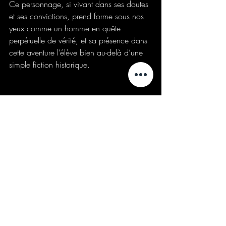
Ce personnage, si vivant dans ses doutes 
et ses convictions, prend forme sous nos 
yeux comme un homme en quête 
perpétuelle de vérité, et sa présence dans 
cette aventure l’élève bien au-delà d’une 
simple fiction historique.
BookCommunity
Bookstagram
Bookreview
BooktokFrance
Bibliophile
Instalivre
ChroniqueLittéraire
ThrillerHistorique
Roman Policier
EnigmeDeL'Arrache-Coeur
LucaArnau
LeonardoDaVinci
DanteAlighieri
DanteInferno
Chronique