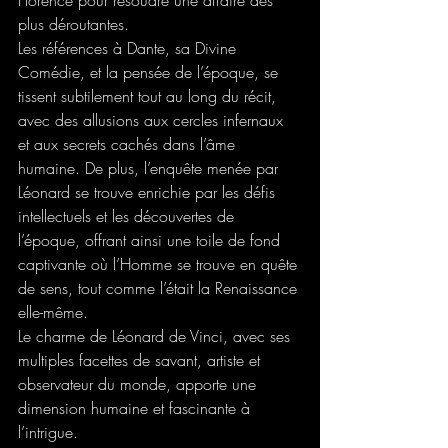
plus déroutantes. 
Les références à Dante, sa Divine 
Comédie, et la pensée de l’époque, se 
tissent subtilement tout au long du récit, 
avec des allusions aux cercles infernaux 
et aux secrets cachés dans l’âme 
humaine. De plus, l’enquête menée par 
Léonard se trouve enrichie par les défis 
intellectuels et les découvertes de 
l’époque, offrant ainsi une toile de fond 
captivante où l’Homme se trouve en quête 
de sens, tout comme l’était la Renaissance 
elle-même. 
Le charme de Léonard de Vinci, avec ses 
multiples facettes de savant, artiste et 
observateur du monde, apporte une 
dimension humaine et fascinante à 
l’intrigue. 