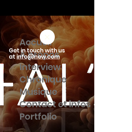
Accueil
Get in touch with us
À propos
at
info@new.com
Interview
Chronique
Musique
Contact et infos
Portfolio