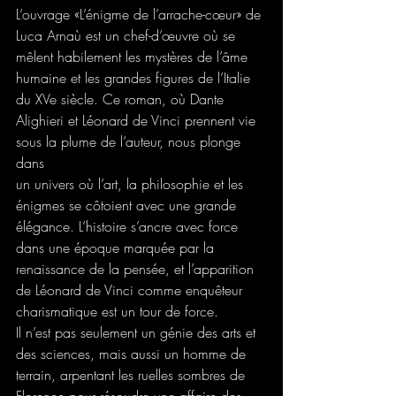
L’ouvrage «L’énigme de l’arrache-cœur» de 
Luca Arnaù est un chef-d’œuvre où se 
mêlent habilement les mystères de l’âme 
humaine et les grandes figures de l’Italie 
du XVe siècle. Ce roman, où Dante 
Alighieri et Léonard de Vinci prennent vie 
sous la plume de l’auteur, nous plonge 
dans 
un univers où l’art, la philosophie et les 
énigmes se côtoient avec une grande 
élégance. L’histoire s’ancre avec force 
dans une époque marquée par la 
renaissance de la pensée, et l’apparition 
de Léonard de Vinci comme enquêteur 
charismatique est un tour de force. 
Il n’est pas seulement un génie des arts et 
des sciences, mais aussi un homme de 
terrain, arpentant les ruelles sombres de 
Florence pour résoudre une affaire des 