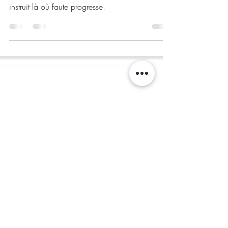
Sous voile obscur brille entendement, Car peine
instruit là où faute progresse.