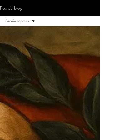
Flux du blog
Derniers posts
Derniers posts
Interview
Chronique
Musique
Archives
Metal’art Mag
Event
Nous
supportons…