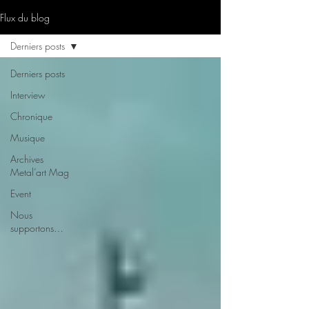
Flux du blog
Derniers posts
Derniers posts
Interview
Chronique
Musique
Archives
Metal’art Mag
Event
Nous
supportons…